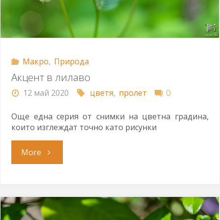
Макро
,
Природа
Акцент в лилаво
12 май 2020
цветя
,
пролет
0
Още една серия от снимки на цветна градина,
които изглеждат точно като рисунки
"Акцент
More
в
лилаво"