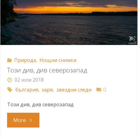
Природа
,
Нощни снимки
Този див, див северозапад
02 юли 2018
българия
,
заря
,
звездни следи
0
Този див, див северозапад
"Този
More
див,