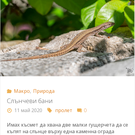
Макро
,
Природа
Слънчеви бани
11 май 2020
пролет
0
Имах късмет да хвана две малки гущерчета да се
къпят на слънце върху една каменна ограда