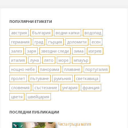
на
публикациите
ПОПУЛЯРНИ ЕТИКЕТИ
на
австрия
българия
водни капки
водопад
германия
град
гърция
доломити
есен
страници
залез
заря
звездни следи
зима
изгрев
италия
луна
лято
море
мпауър
нощно небе
панорама
плаване
португалия
пролет
пътуване
румъния
светкавица
словения
състезание
унгария
франция
цветя
швейцария
ПОСЛЕДНИ ПУБЛИКАЦИИ
Чиста гръцка магия