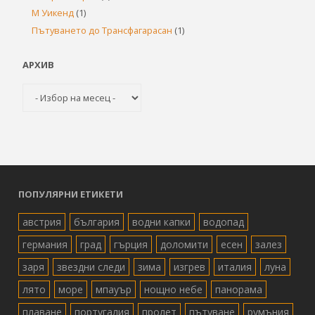
М Уикенд
(1)
Пътуването до Трансфагарасан
(1)
АРХИВ
Архив
ПОПУЛЯРНИ ЕТИКЕТИ
австрия
българия
водни капки
водопад
германия
град
гърция
доломити
есен
залез
заря
звездни следи
зима
изгрев
италия
луна
лято
море
мпауър
нощно небе
панорама
плаване
португалия
пролет
пътуване
румъния