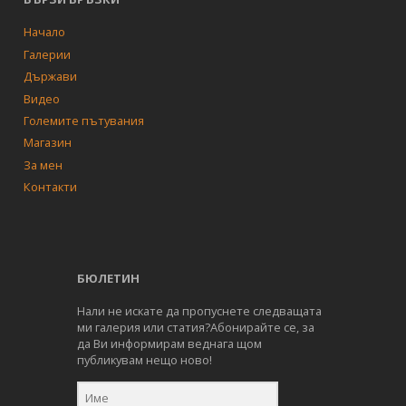
Начало
Галерии
Държави
Видео
Големите пътувания
Магазин
За мен
Контакти
БЮЛЕТИН
Нали не искате да пропуснете следващата
ми галерия или статия?Абонирайте се, за
да Ви информирам веднага щом
публикувам нещо ново!