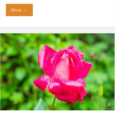
"Слънчеви
More
бани"