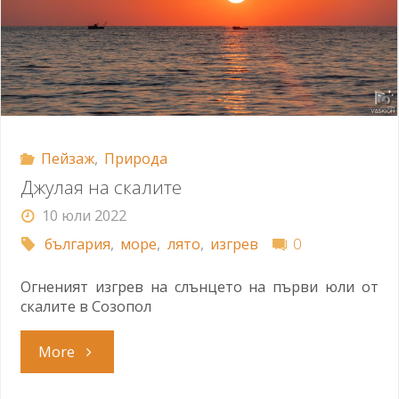
Пейзаж
,
Природа
Джулая на скалите
10 юли 2022
българия
,
море
,
лято
,
изгрев
0
Огненият изгрев на слънцето на първи юли от
скалите в Созопол
"Джулая
More
на