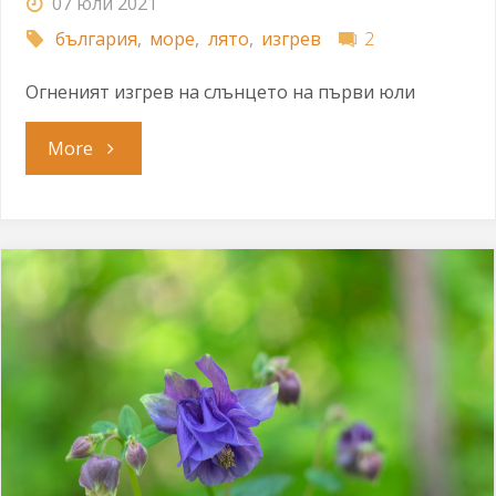
07 юли 2021
българия
,
море
,
лято
,
изгрев
2
Огненият изгрев на слънцето на първи юли
"Да
More
отпразнуваме
Джулая"