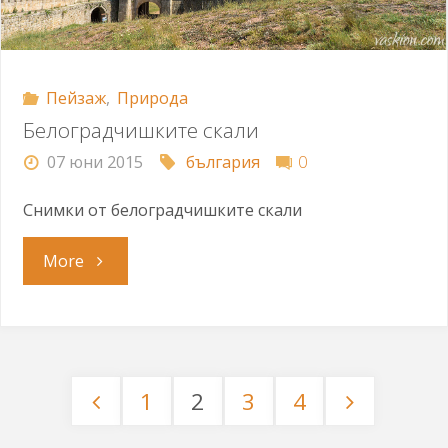
Пейзаж
,
Природа
Белоградчишките скали
07 юни 2015
българия
0
Снимки от белоградчишките скали
"Белоградчишките
More
скали"
1
2
3
4
Разделяне