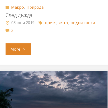
Макро
,
Природа
След дъжда
08 юни 2019
цветя
,
лято
,
водни капки
2
"След
More
дъжда"