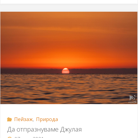
скалите"
Пейзаж
,
Природа
Да отпразнуваме Джулая