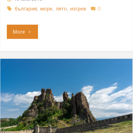
българия
,
море
,
лято
,
изгрев
0
"Юлско
More
утро"