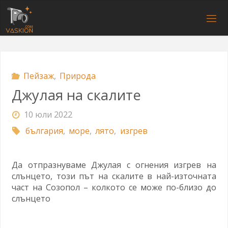
Напред
към
V
съдържанието
A
S
K
I
O
N
.
C
O
M
Пейзаж
,
Природа
Джулая на скалите
10 юли 2022
българия
,
море
,
лято
,
изгрев
Да отпразнуваме Джулая с огнения изгрев на
слънцето, този път на скалите в най-източната
част на Созопол – колкото се може по-близо до
слънцето