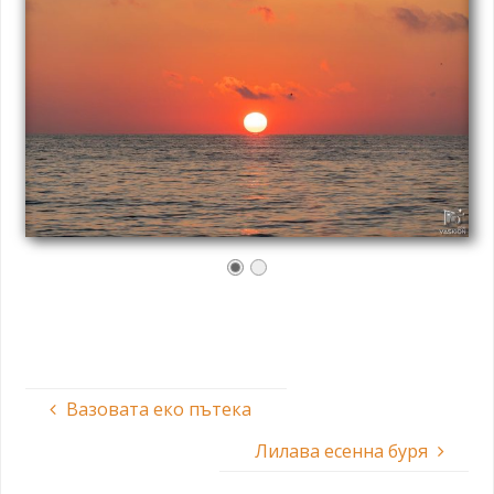
Вазовата еко пътека
Лилава есенна буря