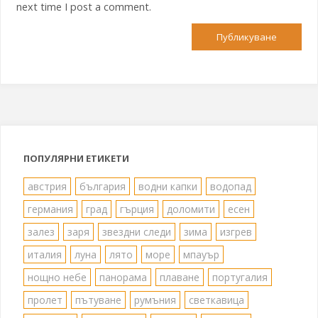
next time I post a comment.
ПОПУЛЯРНИ ЕТИКЕТИ
австрия
българия
водни капки
водопад
германия
град
гърция
доломити
есен
залез
заря
звездни следи
зима
изгрев
италия
луна
лято
море
мпауър
нощно небе
панорама
плаване
португалия
пролет
пътуване
румъния
светкавица