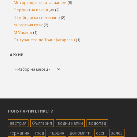
Моторспорт по италиански
(8)
Перфектна ваканция
(7)
Швейцарско специално
(8)
Унгарския кръг
(2)
М Уикенд
(1)
Пътуването до Трансфагарасан
(1)
АРХИВ
Архив
ПОПУЛЯРНИ ЕТИКЕТИ
австрия
българия
водни капки
водопад
германия
град
гърция
доломити
есен
залез