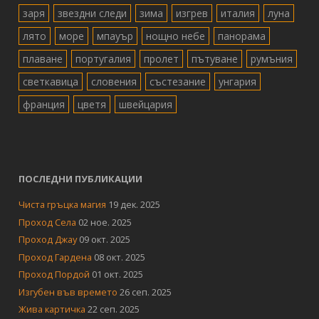
заря
звездни следи
зима
изгрев
италия
луна
лято
море
мпауър
нощно небе
панорама
плаване
португалия
пролет
пътуване
румъния
светкавица
словения
състезание
унгария
франция
цветя
швейцария
ПОСЛЕДНИ ПУБЛИКАЦИИ
Чиста гръцка магия
19 дек. 2025
Проход Села
02 ное. 2025
Проход Джау
09 окт. 2025
Проход Гардена
08 окт. 2025
Проход Пордой
01 окт. 2025
Изгубен във времето
26 сеп. 2025
Жива картичка
22 сеп. 2025