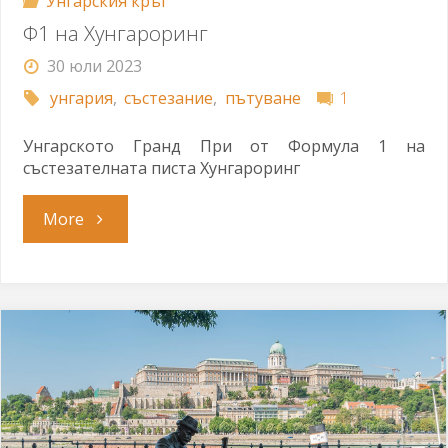
Унгарския кръг
Ф1 на Хунгароринг
30 юли 2023
унгария
,
състезание
,
пътуване
1
Унгарското Гранд При от Формула 1 на
състезателната писта Хунгароринг
"Ф1
More
на
Хунгароринг"