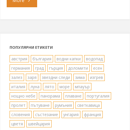
"Будапеща"
More
ПОПУЛЯРНИ ЕТИКЕТИ
австрия
българия
водни капки
водопад
германия
град
гърция
доломити
есен
залез
заря
звездни следи
зима
изгрев
италия
луна
лято
море
мпауър
нощно небе
панорама
плаване
португалия
пролет
пътуване
румъния
светкавица
словения
състезание
унгария
франция
цветя
швейцария