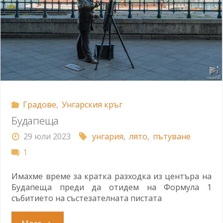
Градове
,
Унгарския кръг
Будапеща
29 юли 2023
унгария
,
лято
,
пътуване
1
Имахме време за кратка разходка из центъра на
Будапеща преди да отидем на Формула 1
събитието на състезателната пистата