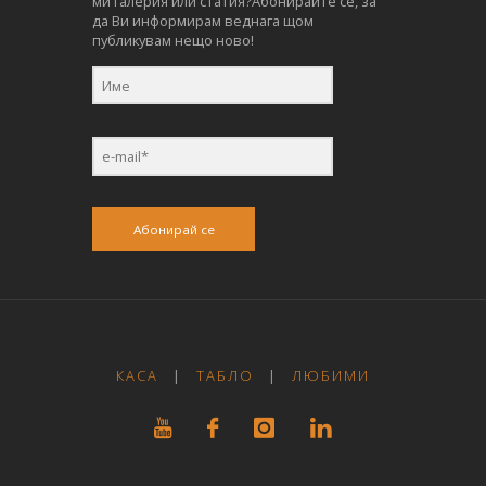
ми галерия или статия?Абонирайте се, за
да Ви информирам веднага щом
публикувам нещо ново!
Абонирай се
КАСА
|
ТАБЛО
|
ЛЮБИМИ