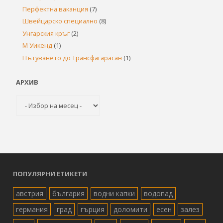
Перфектна ваканция
(7)
Швейцарско специално
(8)
Унгарския кръг
(2)
М Уикенд
(1)
Пътуването до Трансфагарасан
(1)
АРХИВ
Архив
ПОПУЛЯРНИ ЕТИКЕТИ
австрия
българия
водни капки
водопад
германия
град
гърция
доломити
есен
залез