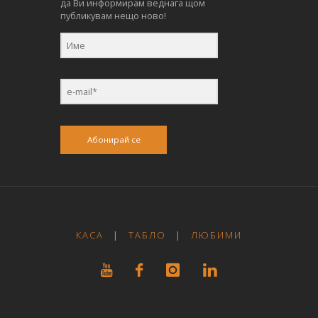
да Ви информирам веднага щом
публикувам нещо ново!
Абонирай се
КАСА
|
ТАБЛО
|
ЛЮБИМИ