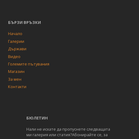
БЪРЗИ ВРЪЗКИ
Начало
Галерии
Държави
Видео
Големите пътувания
Магазин
За мен
Контакти
БЮЛЕТИН
Нали не искате да пропуснете следващата
ми галерия или статия?Абонирайте се, за