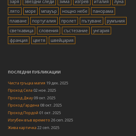
заря
звездни следи
зима
изгрев
италия
луна
лято
море
мпауър
нощно небе
панорама
плаване
португалия
пролет
пътуване
румъния
светкавица
словения
състезание
унгария
франция
цветя
швейцария
ПОСЛЕДНИ ПУБЛИКАЦИИ
Чиста гръцка магия
19 дек. 2025
Проход Села
02 ное. 2025
Проход Джау
09 окт. 2025
Проход Гардена
08 окт. 2025
Проход Пордой
01 окт. 2025
Изгубен във времето
26 сеп. 2025
Жива картичка
22 сеп. 2025