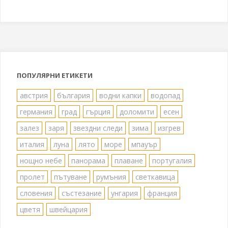
ПОПУЛЯРНИ ЕТИКЕТИ
австрия
българия
водни капки
водопад
германия
град
гърция
доломити
есен
залез
заря
звездни следи
зима
изгрев
италия
луна
лято
море
мпауър
нощно небе
панорама
плаване
португалия
пролет
пътуване
румъния
светкавица
словения
състезание
унгария
франция
цветя
швейцария