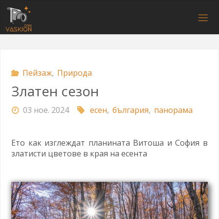
Напред
към
V
съдържанието
A
S
K
I
O
N
.
C
O
M
Пейзаж
,
Природа
Златен сезон
03 ное. 2024
есен
,
българия
,
панорама
Ето как изглеждат планината Витоша и София в
златисти цветове в края на есента