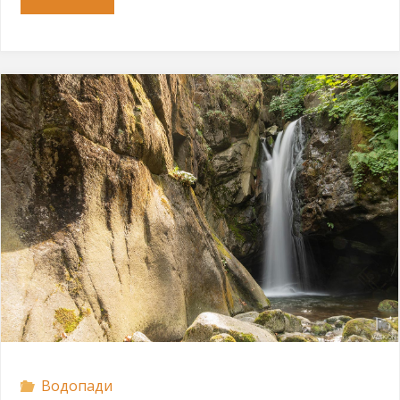
Сучурум"
Водопади