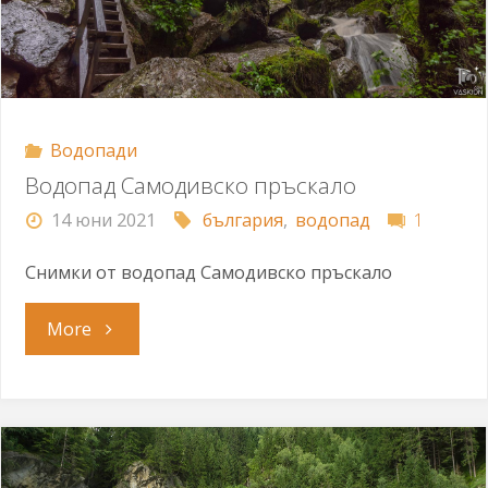
Водопади
Водопад Самодивско пръскало
14 юни 2021
българия
,
водопад
1
Снимки от водопад Самодивско пръскало
"Водопад
More
Самодивско
пръскало"