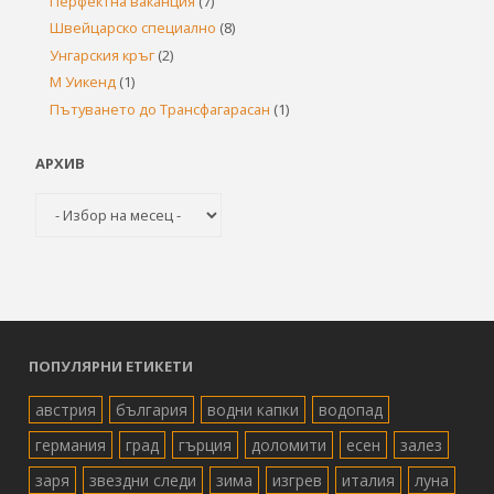
Перфектна ваканция
(7)
Швейцарско специално
(8)
Унгарския кръг
(2)
М Уикенд
(1)
Пътуването до Трансфагарасан
(1)
АРХИВ
Архив
ПОПУЛЯРНИ ЕТИКЕТИ
австрия
българия
водни капки
водопад
германия
град
гърция
доломити
есен
залез
заря
звездни следи
зима
изгрев
италия
луна