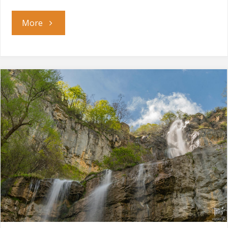
"Смолянски
More
водопад"