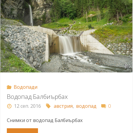
Водопади
Водопад Балбиърбах
12 сеп. 2016
австрия
,
водопад
0
Снимки от водопад Балбиърбах