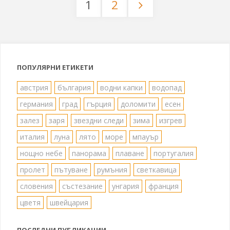
1
2
Разделяне
на
публикациите
ПОПУЛЯРНИ ЕТИКЕТИ
на
австрия
българия
водни капки
водопад
германия
град
гърция
доломити
есен
страници
залез
заря
звездни следи
зима
изгрев
италия
луна
лято
море
мпауър
нощно небе
панорама
плаване
португалия
пролет
пътуване
румъния
светкавица
словения
състезание
унгария
франция
цветя
швейцария
ПОСЛЕДНИ ПУБЛИКАЦИИ