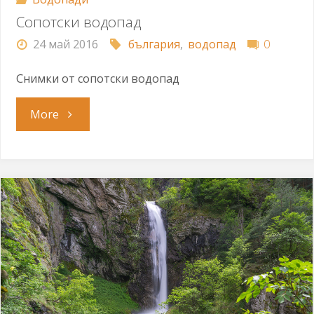
Сопотски водопад
24 май 2016
българия
,
водопад
0
Снимки от сопотски водопад
"Сопотски
More
водопад"