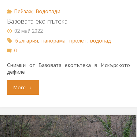
Пейзаж
,
Водопади
Вазовата еко пътека
02 май 2022
българия
,
панорама
,
пролет
,
водопад
0
Снимки от Вазовата екопътека в Искърското
дефиле
"Вазовата
More
еко
пътека"