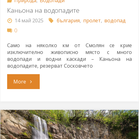
Природа
,
Водопади
Каньона на водопадите
14 май 2025
българия
,
пролет
,
водопад
0
Само на няколко км от Смолян се крие
изключително живописно място с много
водопади и водни каскади – Каньона на
водопадите, резерват Сосковчето
"Каньона
More
на
водопадите"