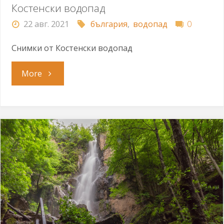
Костенски водопад
22 авг. 2021
българия
,
водопад
0
Снимки от Костенски водопад
"Костенски
More
водопад"