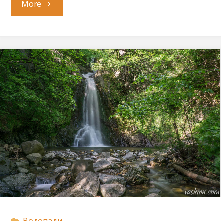
"Водопад
More
Балбиърбах"
Водопади