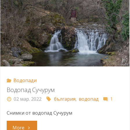
Водопади
Водопад Сучурум
02 мар. 2022
българия
,
водопад
1
Снимки от водопад Сучурум
"Водопад
More