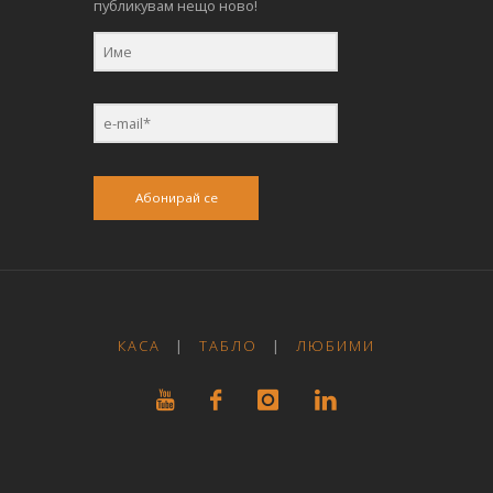
публикувам нещо ново!
Абонирай се
КАСА
|
ТАБЛО
|
ЛЮБИМИ