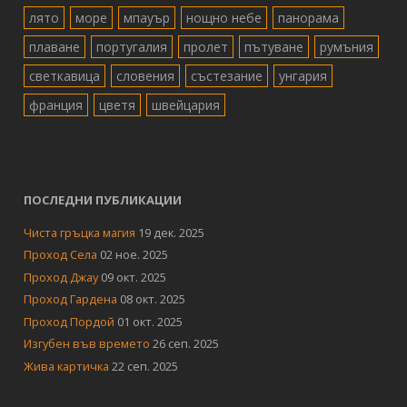
лято
море
мпауър
нощно небе
панорама
плаване
португалия
пролет
пътуване
румъния
светкавица
словения
състезание
унгария
франция
цветя
швейцария
ПОСЛЕДНИ ПУБЛИКАЦИИ
Чиста гръцка магия
19 дек. 2025
Проход Села
02 ное. 2025
Проход Джау
09 окт. 2025
Проход Гардена
08 окт. 2025
Проход Пордой
01 окт. 2025
Изгубен във времето
26 сеп. 2025
Жива картичка
22 сеп. 2025