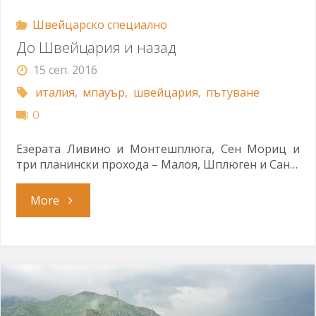
Швейцарско специално
До Швейцария и назад
15 сеп. 2016
италия
,
мпауър
,
швейцария
,
пътуване
0
Езерата Ливино и Монтешплюга, Сен Мориц и
три планински прохода – Малоя, Шплюген и Сан…
"До
More
Швейцария
и
назад"