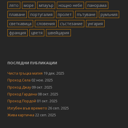
лято
море
мпауър
нощно небе
панорама
плаване
португалия
пролет
пътуване
румъния
светкавица
словения
състезание
унгария
франция
цветя
швейцария
ПОСЛЕДНИ ПУБЛИКАЦИИ
Чиста гръцка магия
19 дек. 2025
Проход Села
02 ное. 2025
Проход Джау
09 окт. 2025
Проход Гардена
08 окт. 2025
Проход Пордой
01 окт. 2025
Изгубен във времето
26 сеп. 2025
Жива картичка
22 сеп. 2025