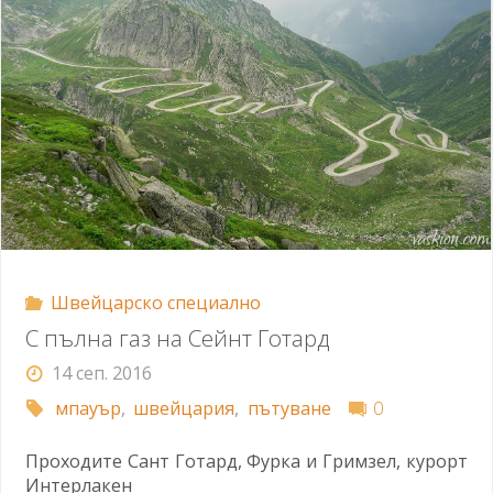
Швейцарско специално
С пълна газ на Сейнт Готард
14 сеп. 2016
мпауър
,
швейцария
,
пътуване
0
Проходите Сант Готард, Фурка и Гримзел, курорт
Интерлакен