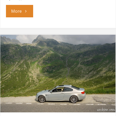
"Проходът
More
Стелвио"