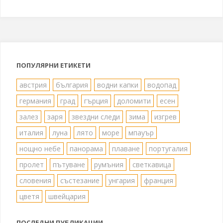
на
Сустен"
ПОПУЛЯРНИ ЕТИКЕТИ
австрия
българия
водни капки
водопад
германия
град
гърция
доломити
есен
залез
заря
звездни следи
зима
изгрев
италия
луна
лято
море
мпауър
нощно небе
панорама
плаване
португалия
пролет
пътуване
румъния
светкавица
словения
състезание
унгария
франция
цветя
швейцария
ПОСЛЕДНИ ПУБЛИКАЦИИ