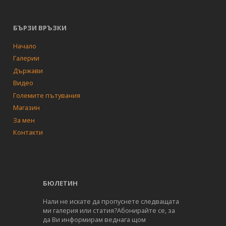
БЪРЗИ ВРЪЗКИ
Начало
Галерии
Държави
Видео
Големите пътувания
Магазин
За мен
Контакти
БЮЛЕТИН
Нали не искате да пропуснете следващата
ми галерия или статия?Абонирайте се, за
да Ви информирам веднага щом