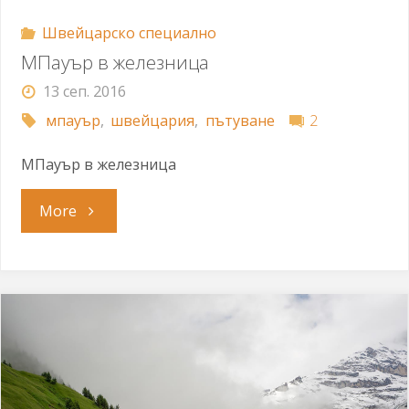
Швейцарско специално
МПауър в железница
13 сеп. 2016
мпауър
,
швейцария
,
пътуване
2
МПауър в железница
"МПауър
More
в
железница"