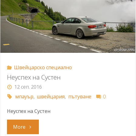
Швейцарско специално
Неуспех на Сустен
12 сеп. 2016
мпауър
,
швейцария
,
пътуване
0
Неуспех на Сустен
"Неуспех
More