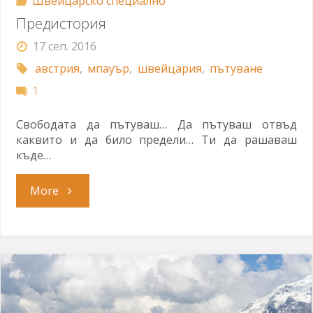
Швейцарско специално
Предистория
17 сеп. 2016
австрия
,
мпауър
,
швейцария
,
пътуване
1
Свободата да пътуваш… Да пътуваш отвъд
каквито и да било предели… Ти да рашаваш
къде…
"Предистория"
More