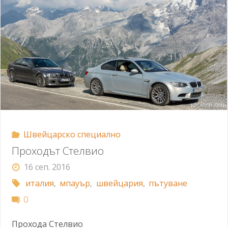
Швейцарско специално
Проходът Стелвио
16 сеп. 2016
италия
,
мпауър
,
швейцария
,
пътуване
0
Прохода Стелвио