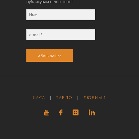
публикувам нещо ново!
Абонирай се
КАСА
|
ТАБЛО
|
ЛЮБИМИ