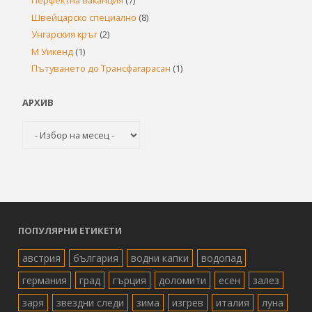
Перфектна ваканция
(7)
Швейцарско специално
(8)
Унгарския кръг
(2)
М Уикенд
(1)
Пътуването до Трансфагарасан
(1)
АРХИВ
Архив
ПОПУЛЯРНИ ЕТИКЕТИ
австрия
българия
водни капки
водопад
германия
град
гърция
доломити
есен
залез
заря
звездни следи
зима
изгрев
италия
луна