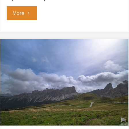
"Черешката
More
на
тортата"