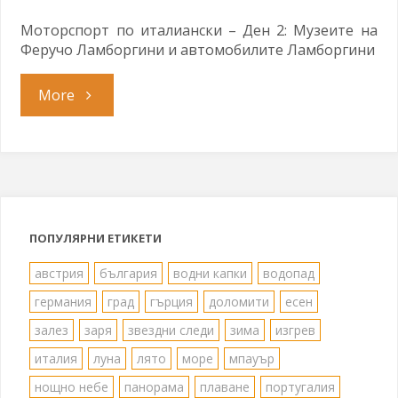
Моторспорт по италиански – Ден 2: Музеите на
Феручо Ламборгини и автомобилите Ламборгини
"Да
More
срещнем
разярения
бик"
ПОПУЛЯРНИ ЕТИКЕТИ
австрия
българия
водни капки
водопад
германия
град
гърция
доломити
есен
залез
заря
звездни следи
зима
изгрев
италия
луна
лято
море
мпауър
нощно небе
панорама
плаване
португалия