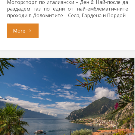
Моторспорт по италиански – Ден 6: Най-после да
раздадем газ по едни от най-емблематичните
проходи в Доломитите – Села, Гардена и Пордой
"Още
More
една
сбъдната
мечта"