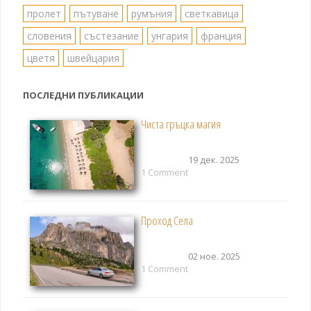
пролет
пътуване
румъния
светкавица
словения
състезание
унгария
франция
цветя
швейцария
ПОСЛЕДНИ ПУБЛИКАЦИИ
Чиста гръцка магия
19 дек. 2025
1 Comment
Проход Села
02 ное. 2025
1 Comment