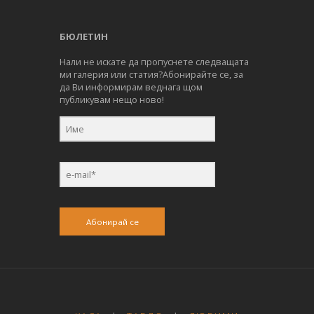
БЮЛЕТИН
Нали не искате да пропуснете следващата
ми галерия или статия?Абонирайте се, за
да Ви информирам веднага щом
публикувам нещо ново!
Абонирай се