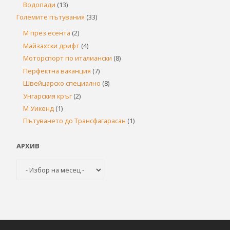
Водопади
(13)
Големите пътувания
(33)
М през есента
(2)
Майзахски дрифт
(4)
Моторспорт по италиански
(8)
Перфектна ваканция
(7)
Швейцарско специално
(8)
Унгарския кръг
(2)
М Уикенд
(1)
Пътуването до Трансфагарасан
(1)
АРХИВ
Архив