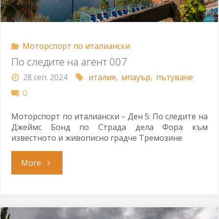
Моторспорт по италиански
По следите на агент 007
28 сеп. 2024
италия
,
мпауър
,
пътуване
0
Моторспорт по италиански – Ден 5: По следите на
Джеймс Бонд по Страда дела Фора към
известното и живописно градче Тремозине
"По
More
следите
на