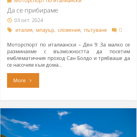
Моторспорт по италиански
Да се прибираме
03 окт. 2024
италия
,
мпауър
,
словения
,
пътуване
0
Моторспорт по италиански – Ден 9: За малко се
разминахме с възможността да посетим
емблематичния проход Сан Болдо и трябваше да
се насочим към дома…
"Да
More
се
прибираме"