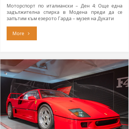
Моторспорт по италиански – Ден 4: Още една
задължителна спирка в Модена преди да се
запътим към езерото Гарда – музея на Дукати
"Италиански
More
темперамент"