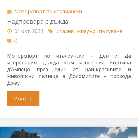
Моторспорт по италиански
Надпревара с дъжда
01 окт. 2024
италия
,
мпауър
,
пътуване
0
Моторспорт по италиански – Ден 7: Да
изпреварим дъжда към известния Кортина
д’Ампецо през един от най-красивите и
живописни пътища в Доломитите – прохода
Джау
"Надпревара
More
с
дъжда"