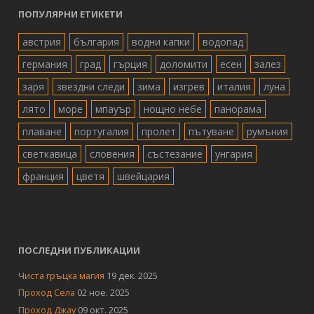
ПОПУЛЯРНИ ЕТИКЕТИ
австрия
българия
водни капки
водопад
германия
град
гърция
доломити
есен
залез
заря
звездни следи
зима
изгрев
италия
луна
лято
море
мпауър
нощно небе
панорама
плаване
португалия
пролет
пътуване
румъния
светкавица
словения
състезание
унгария
франция
цветя
швейцария
ПОСЛЕДНИ ПУБЛИКАЦИИ
Чиста гръцка магия
19 дек. 2025
Проход Села
02 ное. 2025
Проход Джау
09 окт. 2025