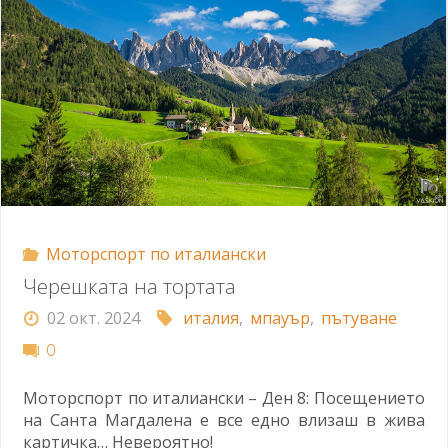
Моторспорт по италиански
Черешката на тортата
02 окт. 2024
италия
,
мпауър
,
пътуване
0
Моторспорт по италиански – Ден 8: Посещението
на Санта Магдалена е все едно влизаш в жива
картичка… Невероятно!