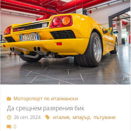
Моторспорт по италиански
Да срещнем разярения бик
26 сеп. 2024
италия
,
мпауър
,
пътуване
0