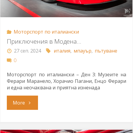
Моторспорт по италиански
Приключения в Модена…
27 сеп. 2024
италия
,
мпауър
,
пътуване
0
Моторспорт по италиански – Ден 3: Музеите на
Ферари Маранело, Хорачио Пагани, Енцо Ферари
и една неочаквана и приятна изненада
"Приключения
More
в
Модена…"