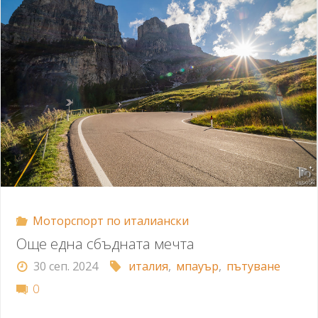
Моторспорт по италиански
Още една сбъдната мечта
30 сеп. 2024
италия
,
мпауър
,
пътуване
0