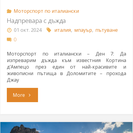
Моторспорт по италиански
Надпревара с дъжда
01 окт. 2024
италия
,
мпауър
,
пътуване
0
Моторспорт по италиански – Ден 7: Да
изпреварим дъжда към известния Кортина
д’Ампецо през един от най-красивите и
живописни пътища в Доломитите – прохода
Джау
"Надпревара
More
с
дъжда"