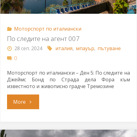
Моторспорт по италиански
По следите на агент 007
28 сеп. 2024
италия
,
мпауър
,
пътуване
0
Моторспорт по италиански – Ден 5: По следите на
Джеймс Бонд по Страда дела Фора към
известното и живописно градче Тремозине
"По
More
следите
на