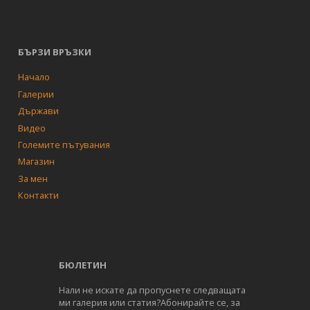
БЪРЗИ ВРЪЗКИ
Начало
Галерии
Държави
Видео
Големите пътувания
Магазин
За мен
Контакти
БЮЛЕТИН
Нали не искате да пропуснете следващата
ми галерия или статия?Абонирайте се, за