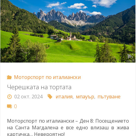
Моторспорт по италиански
Черешката на тортата
02 окт. 2024
италия
,
мпауър
,
пътуване
0
Моторспорт по италиански – Ден 8: Посещението
на Санта Магдалена е все едно влизаш в жива
картичка… Невероятно!