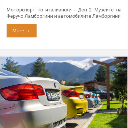
Моторспорт по италиански – Ден 2: Музеите на
Феручо Ламборгини и автомобилите Ламборгини
"Да
More
срещнем
разярения
бик"