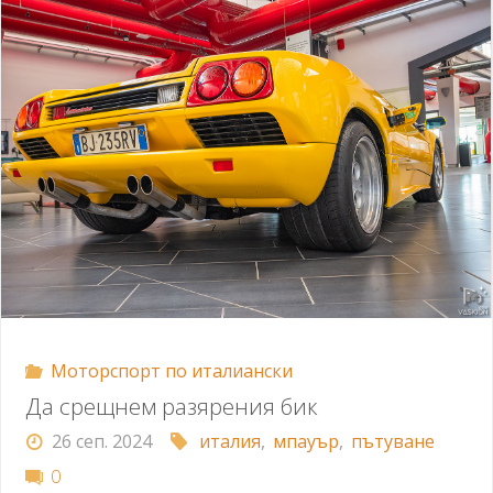
Моторспорт по италиански
Да срещнем разярения бик
26 сеп. 2024
италия
,
мпауър
,
пътуване
0