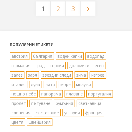
1
2
3
2018"
Разделяне
на
публикациите
ПОПУЛЯРНИ ЕТИКЕТИ
на
австрия
българия
водни капки
водопад
германия
град
гърция
доломити
есен
страници
залез
заря
звездни следи
зима
изгрев
италия
луна
лято
море
мпауър
нощно небе
панорама
плаване
португалия
пролет
пътуване
румъния
светкавица
словения
състезание
унгария
франция
цветя
швейцария