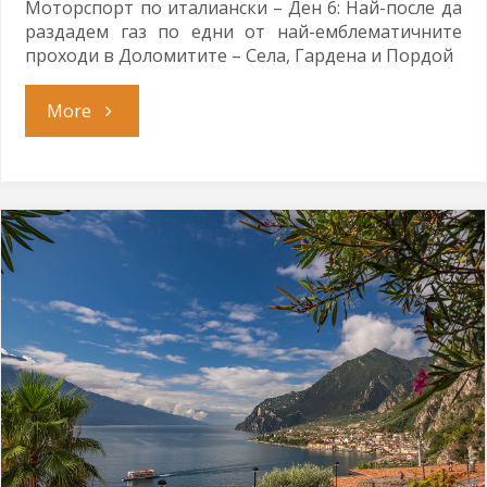
Моторспорт по италиански – Ден 6: Най-после да
раздадем газ по едни от най-емблематичните
проходи в Доломитите – Села, Гардена и Пордой
"Още
More
една
сбъдната
мечта"