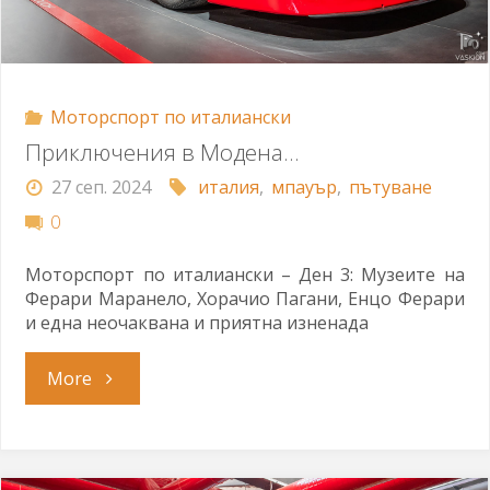
Моторспорт по италиански
Приключения в Модена…
27 сеп. 2024
италия
,
мпауър
,
пътуване
0
Моторспорт по италиански – Ден 3: Музеите на
Ферари Маранело, Хорачио Пагани, Енцо Ферари
и една неочаквана и приятна изненада
"Приключения
More
в
Модена…"