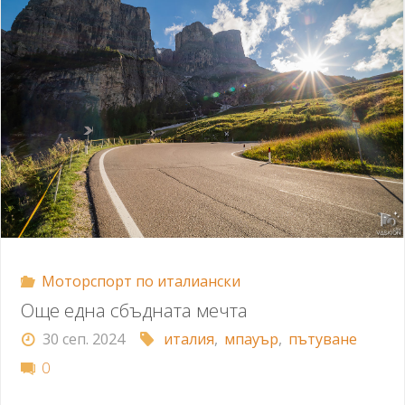
Моторспорт по италиански
Още една сбъдната мечта
30 сеп. 2024
италия
,
мпауър
,
пътуване
0