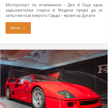
Моторспорт по италиански – Ден 4: Още една
задължителна спирка в Модена преди да се
запътим към езерото Гарда – музея на Дукати
"Италиански
More
темперамент"