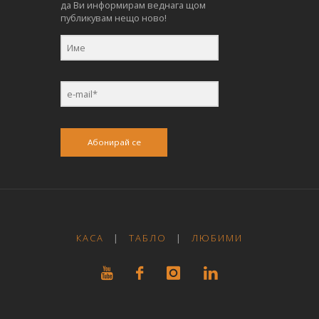
да Ви информирам веднага щом
публикувам нещо ново!
Абонирай се
КАСА
|
ТАБЛО
|
ЛЮБИМИ