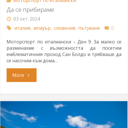
Моторспорт по италиански
Да се прибираме
03 окт. 2024
италия
,
мпауър
,
словения
,
пътуване
0
Моторспорт по италиански – Ден 9: За малко се
разминахме с възможността да посетим
емблематичния проход Сан Болдо и трябваше да
се насочим към дома…
"Да
More
се
прибираме"