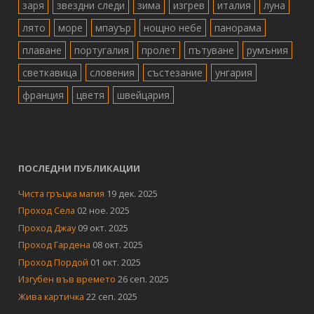
заря
звездни следи
зима
изгрев
италия
луна
лято
море
мпауър
нощно небе
панорама
плаване
португалия
пролет
пътуване
румъния
светкавица
словения
състезание
унгария
франция
цветя
швейцария
ПОСЛЕДНИ ПУБЛИКАЦИИ
Чиста гръцка магия
19 дек. 2025
Проход Села
02 ное. 2025
Проход Джау
09 окт. 2025
Проход Гардена
08 окт. 2025
Проход Пордой
01 окт. 2025
Изгубен във времето
26 сеп. 2025
Жива картичка
22 сеп. 2025