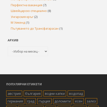
Перфектна ваканция
(7)
Швейцарско специално
(8)
Унгарския кръг
(2)
М Уикенд
(1)
Пътуването до Трансфагарасан
(1)
АРХИВ
Архив
ПОПУЛЯРНИ ЕТИКЕТИ
австрия
българия
водни капки
водопад
германия
град
гърция
доломити
есен
залез