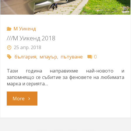
М Уикенд
///М Уикенд 2018
25 апр. 2018
българия
,
мпауър
,
пътуване
0
Тази година направихме най-новото и
запомнящо се събитие за феновете на любимата
марка и серията…
"///
More
М
Уикенд