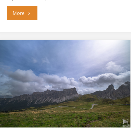
"Черешката
More
на
тортата"