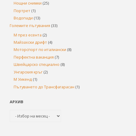
Нощни снимки
(25)
Портрет
(1)
Водопади
(13)
Големите пътувания
(33)
М през есента
(2)
Майзахски дрифт
(4)
Моторспорт по италиански
(8)
Перфектна ваканция
(7)
Швейцарско специално
(8)
Унгарския кръг
(2)
М Уикенд
(1)
Пътуването до Трансфагарасан
(1)
АРХИВ
Архив