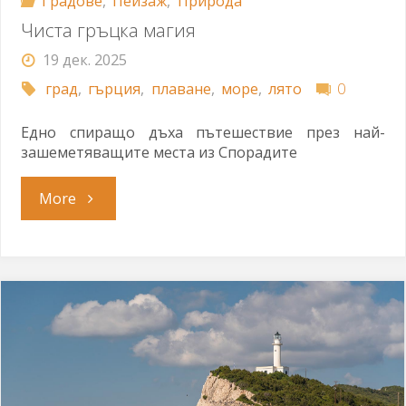
Градове
,
Пейзаж
,
Природа
Чиста гръцка магия
19 дек. 2025
град
,
гърция
,
плаване
,
море
,
лято
0
Едно спиращо дъха пътешествие през най-
зашеметяващите места из Спорадите
"Чиста
More
гръцка
магия"