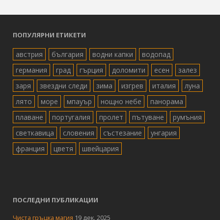
ПОПУЛЯРНИ ЕТИКЕТИ
австрия
българия
водни капки
водопад
германия
град
гърция
доломити
есен
залез
заря
звездни следи
зима
изгрев
италия
луна
лято
море
мпауър
нощно небе
панорама
плаване
португалия
пролет
пътуване
румъния
светкавица
словения
състезание
унгария
франция
цветя
швейцария
ПОСЛЕДНИ ПУБЛИКАЦИИ
Чиста гръцка магия
19 дек. 2025