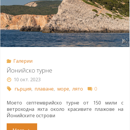
Галерии
Йонийско турне
10 окт. 2023
гърция
,
плаване
,
море
,
лято
0
Моето септемврийско турне от 150 мили с
ветроходна яхта около красивите плажове на
Йонийските острови