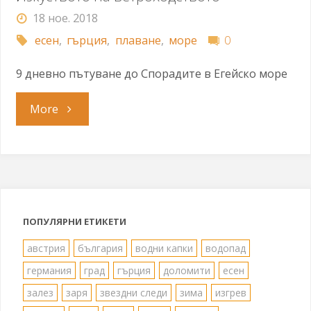
18 ное. 2018
есен
,
гърция
,
плаване
,
море
0
9 дневно пътуване до Спорадите в Егейско море
"Изкуството
More
на
ветроходството"
ПОПУЛЯРНИ ЕТИКЕТИ
австрия
българия
водни капки
водопад
германия
град
гърция
доломити
есен
залез
заря
звездни следи
зима
изгрев