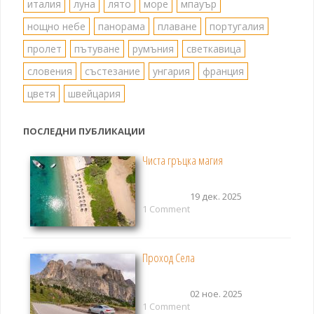
италия
луна
лято
море
мпауър
нощно небе
панорама
плаване
португалия
пролет
пътуване
румъния
светкавица
словения
състезание
унгария
франция
цветя
швейцария
ПОСЛЕДНИ ПУБЛИКАЦИИ
Чиста гръцка магия
19 дек. 2025
1 Comment
Проход Села
02 ное. 2025
1 Comment