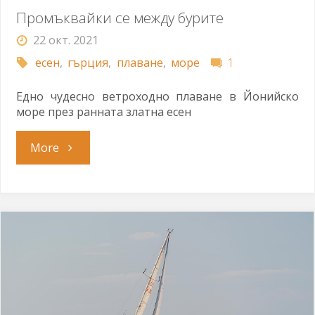
Промъквайки се между бурите
22 окт. 2021
есен
,
гърция
,
плаване
,
море
1
Едно чудесно ветроходно плаване в Йонийско
море през ранната златна есен
"Промъквайки
More
се
между
бурите"