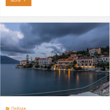
"Йонийско
More
турне"
Пейзаж