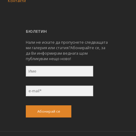
Контакти
БЮЛЕТИН
Нали не искате да пропуснете следващата
ми галерия или статия?Абонирайте се, за
да Ви информирам веднага щом
публикувам нещо ново!
Абонирай се