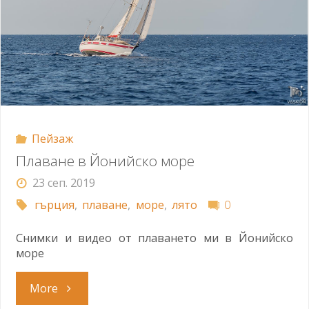
Пейзаж
Плаване в Йонийско море
23 сеп. 2019
гърция
,
плаване
,
море
,
лято
0
Снимки и видео от плаването ми в Йонийско
море
"Плаване
More