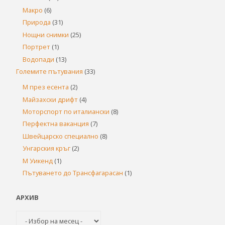
Макро
(6)
Природа
(31)
Нощни снимки
(25)
Портрет
(1)
Водопади
(13)
Големите пътувания
(33)
М през есента
(2)
Майзахски дрифт
(4)
Моторспорт по италиански
(8)
Перфектна ваканция
(7)
Швейцарско специално
(8)
Унгарския кръг
(2)
М Уикенд
(1)
Пътуването до Трансфагарасан
(1)
АРХИВ
Архив