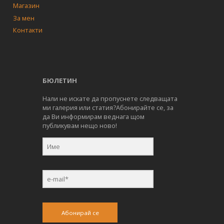
Магазин
За мен
Контакти
БЮЛЕТИН
Нали не искате да пропуснете следващата
ми галерия или статия?Абонирайте се, за
да Ви информирам веднага щом
публикувам нещо ново!
Абонирай се