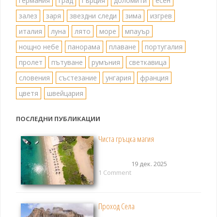
германия
град
гърция
доломити
есен
залез
заря
звездни следи
зима
изгрев
италия
луна
лято
море
мпауър
нощно небе
панорама
плаване
португалия
пролет
пътуване
румъния
светкавица
словения
състезание
унгария
франция
цветя
швейцария
ПОСЛЕДНИ ПУБЛИКАЦИИ
Чиста гръцка магия
19 дек. 2025
1 Comment
Проход Села