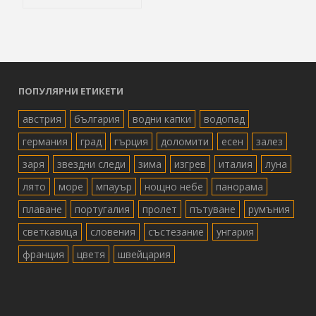
ПОПУЛЯРНИ ЕТИКЕТИ
австрия
българия
водни капки
водопад
германия
град
гърция
доломити
есен
залез
заря
звездни следи
зима
изгрев
италия
луна
лято
море
мпауър
нощно небе
панорама
плаване
португалия
пролет
пътуване
румъния
светкавица
словения
състезание
унгария
франция
цветя
швейцария