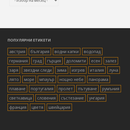
ПОПУЛЯРНИ ЕТИКЕТИ
австрия
българия
водни капки
водопад
германия
град
гърция
доломити
есен
залез
заря
звездни следи
зима
изгрев
италия
луна
лято
море
мпауър
нощно небе
панорама
плаване
португалия
пролет
пътуване
румъния
светкавица
словения
състезание
унгария
франция
цветя
швейцария