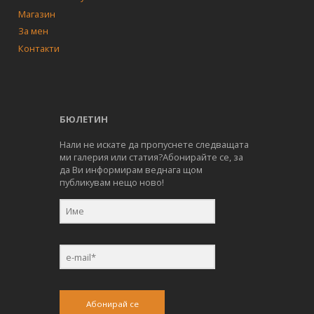
Магазин
За мен
Контакти
БЮЛЕТИН
Нали не искате да пропуснете следващата
ми галерия или статия?Абонирайте се, за
да Ви информирам веднага щом
публикувам нещо ново!
Абонирай се