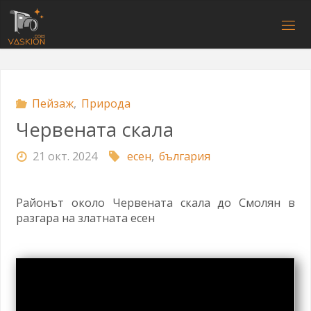
Напред
към
V
съдържанието
A
S
K
I
O
N
.
C
O
M
Пейзаж
,
Природа
Червената скала
21 окт. 2024
есен
,
българия
Районът около Червената скала до Смолян в
разгара на златната есен