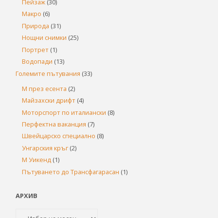
Пейзаж
(30)
Макро
(6)
Природа
(31)
Нощни снимки
(25)
Портрет
(1)
Водопади
(13)
Големите пътувания
(33)
М през есента
(2)
Майзахски дрифт
(4)
Моторспорт по италиански
(8)
Перфектна ваканция
(7)
Швейцарско специално
(8)
Унгарския кръг
(2)
М Уикенд
(1)
Пътуването до Трансфагарасан
(1)
АРХИВ
Архив