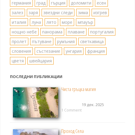
германия
град
гърция
доломити
есен
залез
заря
звездни следи
зима
изгрев
италия
луна
лято
море
мпауър
нощно небе
панорама
плаване
португалия
пролет
пътуване
румъния
светкавица
словения
състезание
унгария
франция
цветя
швейцария
ПОСЛЕДНИ ПУБЛИКАЦИИ
Чиста гръцка магия
19 дек. 2025
1 Comment
Проход Села