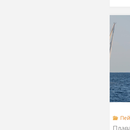
Пей
Плав