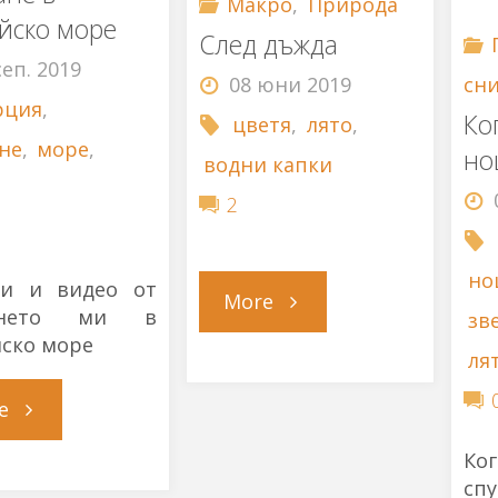
Макро
,
Природа
йско море
След дъжда
сеп. 2019
сн
08 юни 2019
рция
,
Ко
цветя
,
лято
,
не
,
море
,
но
водни капки
2
но
и и видео от
"След
More
ането ми в
зв
ско море
дъжда"
ля
"Плаване
e
Ко
в
сп