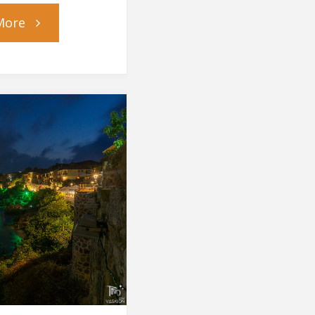
"Да
More
отпразнуваме
Джулая"