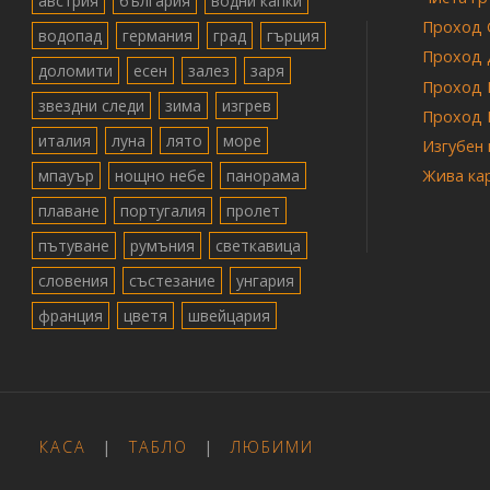
австрия
българия
водни капки
Проход 
водопад
германия
град
гърция
Проход 
доломити
есен
залез
заря
Проход 
звездни следи
зима
изгрев
Проход 
италия
луна
лято
море
Изгубен
мпауър
нощно небе
панорама
Жива ка
плаване
португалия
пролет
пътуване
румъния
светкавица
словения
състезание
унгария
франция
цветя
швейцария
КАСА
|
ТАБЛО
|
ЛЮБИМИ