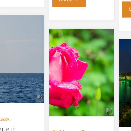
на
юлска
скалите"
вечер"
заж
ане в