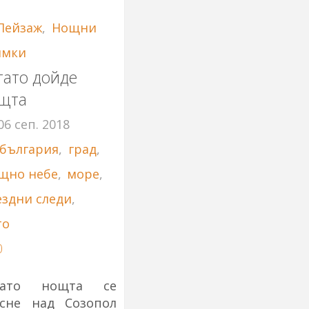
Пейзаж
,
Нощни
имки
гато дойде
щта
06 сеп. 2018
българия
,
град
,
щно небе
,
море
,
ездни следи
,
то
0
гато нощта се
усне над Созопол