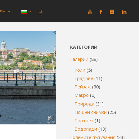
ЕН
SEARCH
КАТЕГОРИИ
Галерии
(89)
Коли
(5)
Градове
(11)
Пейзаж
(30)
Макро
(6)
Природа
(31)
Нощни снимки
(25)
Портрет
(1)
Водопади
(13)
Големите пътувания
(33)