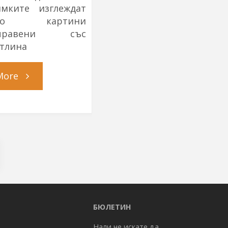
имките изглеждат
ато картини
правени със
етлина
"Когато
More
дойде
нощта"
БЮЛЕТИН
Нали не искате да