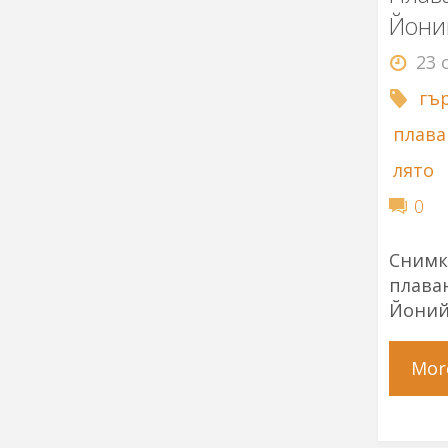
Йони
23 
гъ
плава
лято
0
Снимк
плав
Йоний
Mor