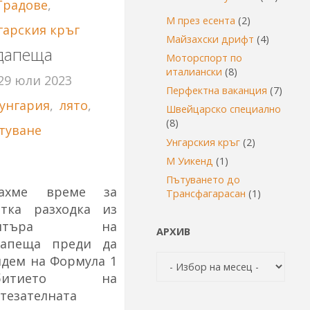
Градове
,
М през есента
(2)
гарския кръг
Майзахски дрифт
(4)
дапеща
Моторспорт по
италиански
(8)
29 юли 2023
Перфектна ваканция
(7)
унгария
,
лято
,
Швейцарско специално
(8)
туване
Унгарския кръг
(2)
1
М Уикенд
(1)
Пътуването до
ахме време за
Трансфагарасан
(1)
атка разходка из
ентъра на
АРХИВ
дапеща преди да
Архив
идем на Формула 1
ъбитието на
тезателната