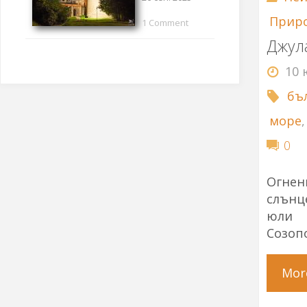
Прир
1 Comment
Джула
10 
бъ
море
0
Огнен
слънц
юли 
Созоп
Mor