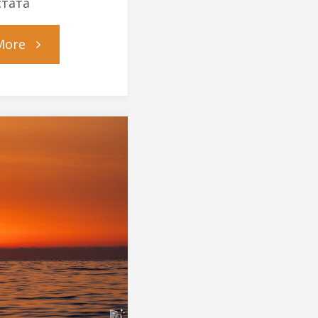
стата
"Будапеща"
More