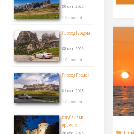
09 окт. 2025
1 Comment
Проход Гардена
08 окт. 2025
1 Comment
Проход Пордой
01 окт. 2025
1 Comment
Изгубен във
времето
Пей
26 сеп. 2025