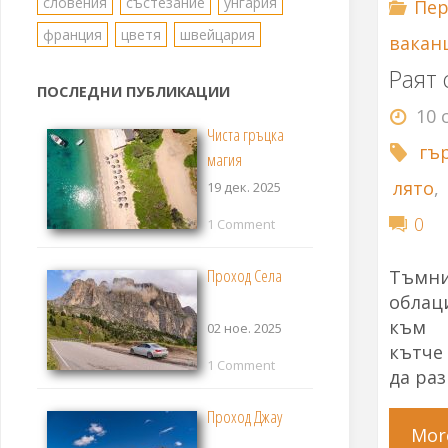
словения
състезание
унгария
Пер
франция
цветя
швейцария
вакан
Раят 
ПОСЛЕДНИ ПУБЛИКАЦИИ
10 
Чиста гръцка
гъ
магия
лято
,
19 дек. 2025
0
1 Comment
Проход Села
Тъмн
облац
към 
02 ное. 2025
кътч
1 Comment
да ра
Проход Джау
Mor