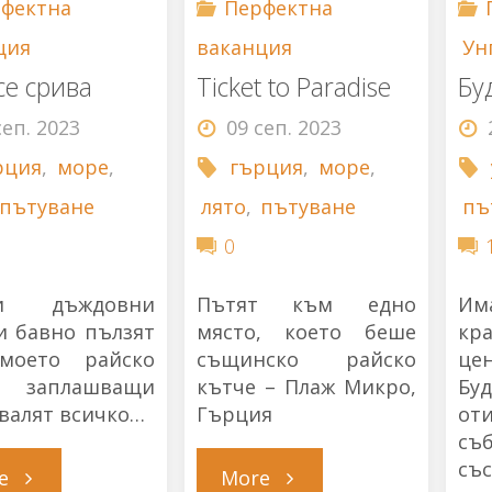
фектна
Перфектна
ция
ваканция
Ун
се срива
Ticket to Paradise
Бу
сеп. 2023
09 сеп. 2023
рция
,
море
,
гърция
,
море
,
пътуване
лято
,
пътуване
пъ
0
и дъждовни
Пътят към едно
Им
и бавно пълзят
място, което беше
кр
моето райско
същинско райско
ц
е заплашващи
кътче – Плаж Микро,
Бу
звалят всичко…
Гърция
от
с
със
"Раят
"Ticket
e
More