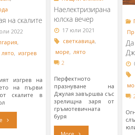
Наелектризирана
ода
юлска вечер
я на скалите
17 юли 2021
юли 2022
Пр
светкавица
,
Да
лгария
,
Дж
море
,
лято
,
лято
,
изгрев
2
Перфектното
ият изгрев на
мо
празнуване на
ето на първи
Джулая завършва със
от скалите в
зрелищна заря от
ол
гръмотевичната
Ог
буря
"Джулая
сл
e
юл
"Наелектризирана
More