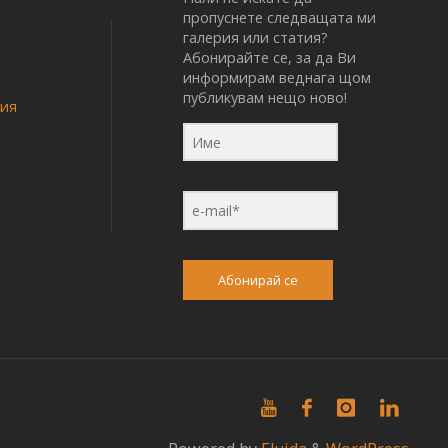
пропуснете следващата ми
галерия или статия?
Абонирайте се, за да Ви
информирам веднага щом
публикувам нещо ново!
ния
Абонирай се