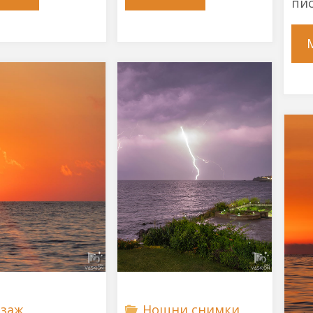
пи
се
to
срива"
Paradise"
заж
,
Нощни снимки