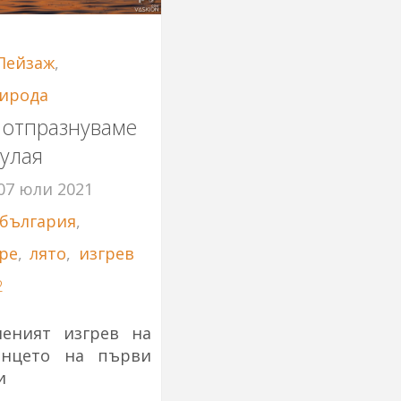
Пейзаж
,
ирода
 отпразнуваме
улая
07 юли 2021
българия
,
ре
,
лято
,
изгрев
2
неният изгрев на
ънцето на първи
и