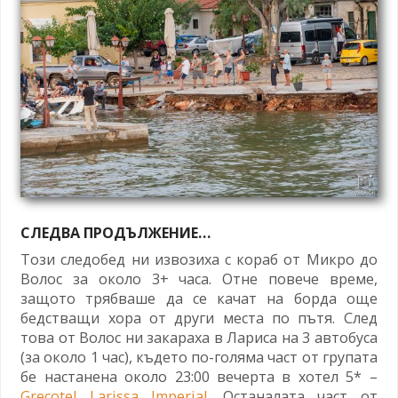
СЛЕДВА ПРОДЪЛЖЕНИЕ…
Този следобед ни извозиха с кораб от Микро до
Волос за около 3+ часа. Отне повече време,
защото трябваше да се качат на борда още
бедстващи хора от други места по пътя. След
това от Волос ни закараха в Лариса на 3 автобуса
(за около 1 час), където по-голяма част от групата
бе настанена около 23:00 вечерта в хотел 5* –
Grecotel Larissa Imperial
. Останалата част от