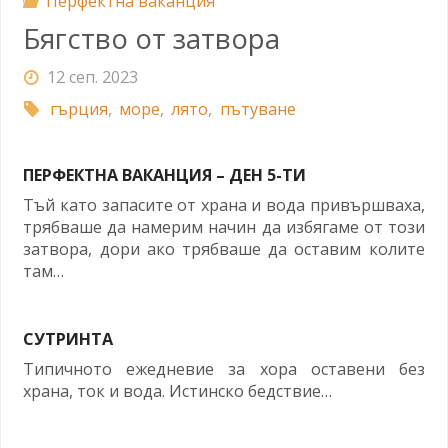
Перфектна ваканция
Бягство от затвора
12 сеп. 2023
гърция
,
море
,
лято
,
пътуване
ПЕРФЕКТНА ВАКАНЦИЯ – ДЕН 5-ТИ
Тъй като запасите от храна и вода привършваха,
трябваше да намерим начин да избягаме от този
затвора, дори ако трябваше да оставим колите
там…
СУТРИНТА
Типичното ежедневие за хора оставени без
храна, ток и вода. Истинско бедствие…