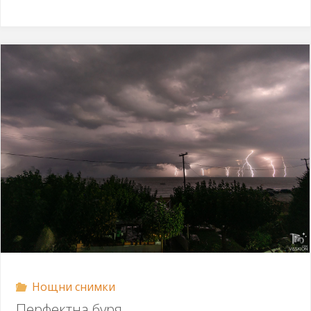
от
затвора"
Нощни снимки
Перфектна буря