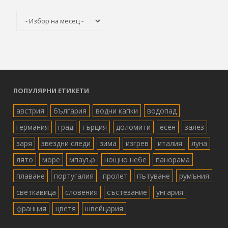
Архив
ПОПУЛЯРНИ ЕТИКЕТИ
австрия
българия
водни капки
водопад
германия
град
гърция
доломити
есен
залез
заря
звездни следи
зима
изгрев
италия
луна
лято
море
мпауър
нощно небе
панорама
плаване
португалия
пролет
пътуване
румъния
светкавица
словения
състезание
унгария
франция
цветя
швейцария