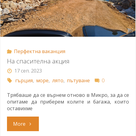
Перфектна ваканция
На спасителна акция
17 сеп. 2023
гърция
,
море
,
лято
,
пътуване
0
Трябваше да се върнем отново в Микро, за да се
опитаме да приберем колите и багажа, които
оставихме
"На
More