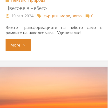
Пейзаж
,
Природа
Цветове в небето
19 сеп. 2024
гърция
,
море
,
лято
0
Вижте трансформациите на небето само в
рамките на няколко часа… Удивително!
"Цветове
More
в
небето"