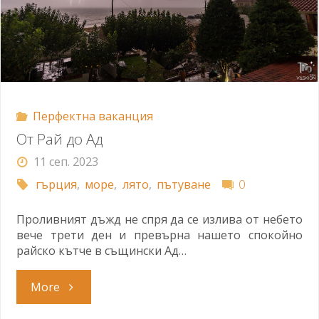
Перфектна ваканция
От Рай до Ад
11 сеп. 2023
гърция
,
море
,
лято
,
пътуване
0
Проливният дъжд не спря да се излива от небето
вече трети ден и превърна нашето спокойно
райско кътче в същински Ад…
"От
More