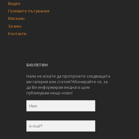
Видео
Големите пътувания
Магазин
За мен
Контакти
БЮЛЕТИН
Нали не искате да пропуснете следващата
ми галерия или статия?Абонирайте се, за
да Ви информирам веднага щом
публикувам нещо ново!