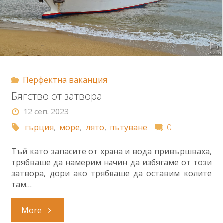
Перфектна ваканция
Бягство от затвора
12 сеп. 2023
гърция
,
море
,
лято
,
пътуване
0
Тъй като запасите от храна и вода привършваха,
трябваше да намерим начин да избягаме от този
затвора, дори ако трябваше да оставим колите
там…
"Бягство
More