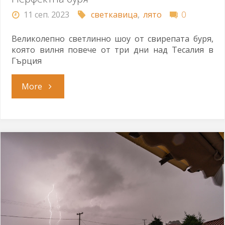
11 сеп. 2023
светкавица
,
лято
0
Великолепно светлинно шоу от свирепата буря,
която вилня повече от три дни над Тесалия в
Гърция
"Перфектна
More
буря"