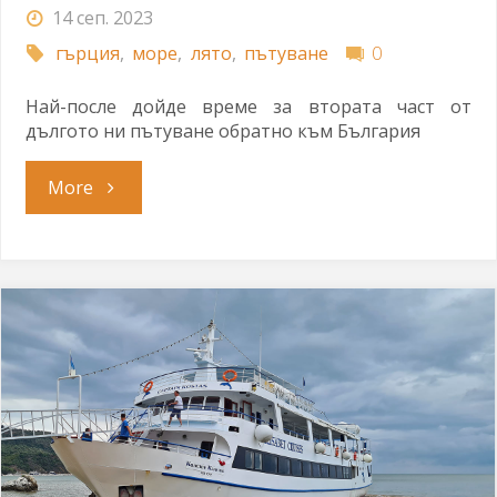
14 сеп. 2023
гърция
,
море
,
лято
,
пътуване
0
Най-после дойде време за втората част от
дългото ни пътуване обратно към България
"Шоуто
More
трябва
да
си
отиде
вкъщи"