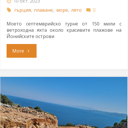
10 окт. 2023
гърция
,
плаване
,
море
,
лято
0
Моето септемврийско турне от 150 мили с
ветроходна яхта около красивите плажове на
Йонийските острови
"Йонийско
More
турне"