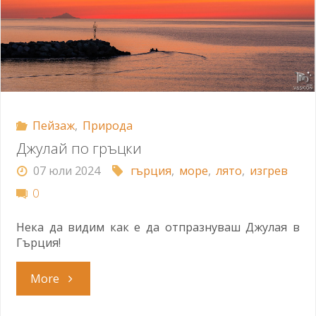
Пейзаж
,
Природа
Джулай по гръцки
07 юли 2024
гърция
,
море
,
лято
,
изгрев
0
Нека да видим как е да отпразнуваш Джулая в
Гърция!
"Джулай
More
по