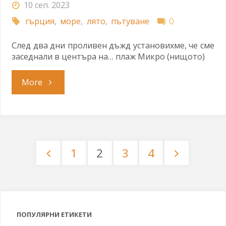
10 сеп. 2023
гърция
,
море
,
лято
,
пътуване
0
След два дни проливен дъжд установихме, че сме
заседнали в центъра на… плаж Микро (нищото)
"Заседнали
More
в
центъра"
1
2
3
4
Разделяне
на
публикациите
ПОПУЛЯРНИ ЕТИКЕТИ