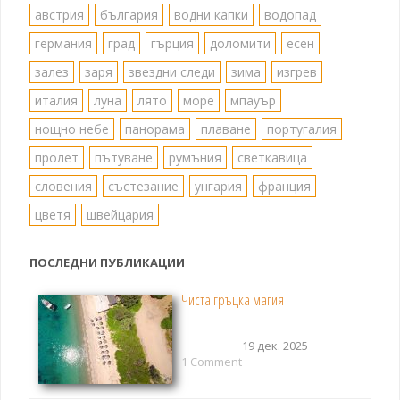
на
австрия
българия
водни капки
водопад
германия
град
гърция
доломити
есен
страници
залез
заря
звездни следи
зима
изгрев
италия
луна
лято
море
мпауър
нощно небе
панорама
плаване
португалия
пролет
пътуване
румъния
светкавица
словения
състезание
унгария
франция
цветя
швейцария
ПОСЛЕДНИ ПУБЛИКАЦИИ
Чиста гръцка магия
19 дек. 2025
1 Comment