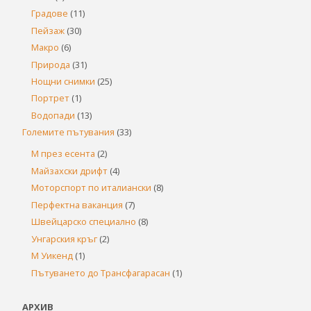
Градове
(11)
Пейзаж
(30)
Макро
(6)
Природа
(31)
Нощни снимки
(25)
Портрет
(1)
Водопади
(13)
Големите пътувания
(33)
М през есента
(2)
Майзахски дрифт
(4)
Моторспорт по италиански
(8)
Перфектна ваканция
(7)
Швейцарско специално
(8)
Унгарския кръг
(2)
М Уикенд
(1)
Пътуването до Трансфагарасан
(1)
АРХИВ