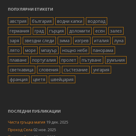
ПОПУЛЯРНИ ЕТИКЕТИ
австрия
българия
водни капки
водопад
германия
град
гърция
доломити
есен
залез
заря
звездни следи
зима
изгрев
италия
луна
лято
море
мпауър
нощно небе
панорама
плаване
португалия
пролет
пътуване
румъния
светкавица
словения
състезание
унгария
франция
цветя
швейцария
ПОСЛЕДНИ ПУБЛИКАЦИИ
Чиста гръцка магия
19 дек. 2025
Проход Села
02 ное. 2025