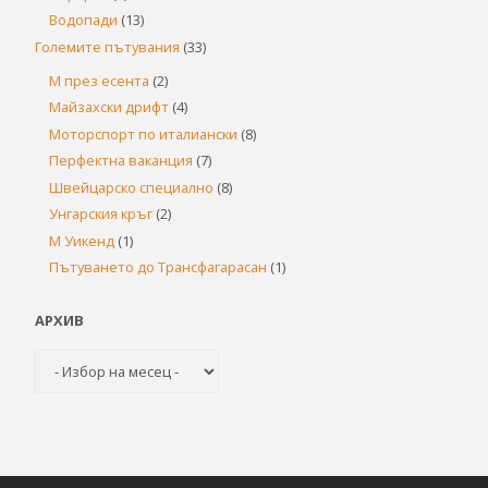
Водопади
(13)
Големите пътувания
(33)
М през есента
(2)
Майзахски дрифт
(4)
Моторспорт по италиански
(8)
Перфектна ваканция
(7)
Швейцарско специално
(8)
Унгарския кръг
(2)
М Уикенд
(1)
Пътуването до Трансфагарасан
(1)
АРХИВ
Архив