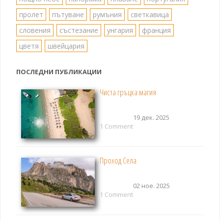
пролет
пътуване
румъния
светкавица
словения
състезание
унгария
франция
цветя
швейцария
ПОСЛЕДНИ ПУБЛИКАЦИИ
Чиста гръцка магия
19 дек. 2025
1 Comment
Проход Села
02 ное. 2025
1 Comment