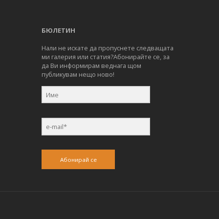
БЮЛЕТИН
Нали не искате да пропуснете следващата
ми галерия или статия?Абонирайте се, за
да Ви информирам веднага щом
публикувам нещо ново!
Абонирай се