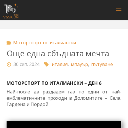
Напред
към
V
съдържанието
A
S
K
I
O
N
.
C
O
M
Моторспорт по италиански
Още една сбъдната мечта
30 сеп. 2024
италия
,
мпауър
,
пътуване
МОТОРСПОРТ ПО ИТАЛИАНСКИ – ДЕН 6
Най-после да раздадем газ по едни от най-
емблематичните проходи в Доломитите – Села,
Гардена и Пордой