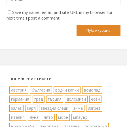
Save my name, email, and site URL in my browser for
next time I post a comment.
ПОПУЛЯРНИ ЕТИКЕТИ
австрия
българия
водни капки
водопад
германия
град
гърция
доломити
есен
залез
заря
звездни следи
зима
изгрев
италия
луна
лято
море
мпауър
нощно небе
панорама
плаване
португалия