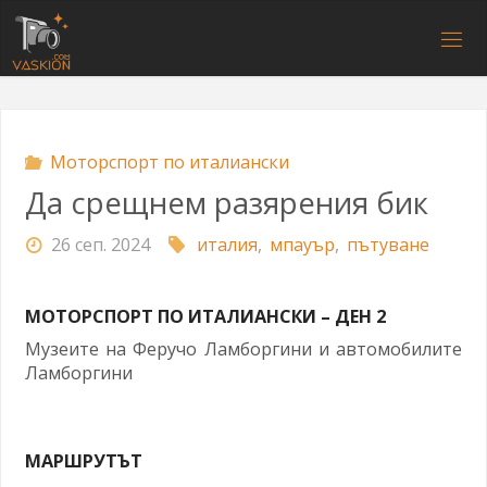
Напред
към
V
съдържанието
A
S
K
I
O
N
.
C
O
M
Моторспорт по италиански
Да срещнем разярения бик
26 сеп. 2024
италия
,
мпауър
,
пътуване
МОТОРСПОРТ ПО ИТАЛИАНСКИ – ДЕН 2
Музеите на Феручо Ламборгини и автомобилите
Ламборгини
МАРШРУТЪТ