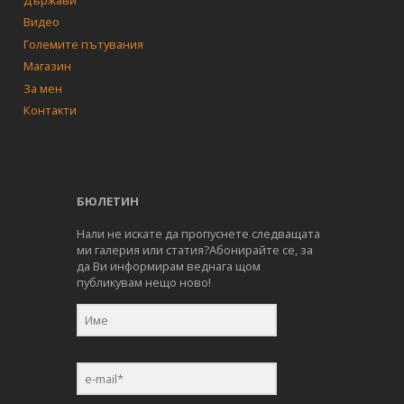
Видео
Големите пътувания
Магазин
За мен
Контакти
БЮЛЕТИН
Нали не искате да пропуснете следващата
ми галерия или статия?Абонирайте се, за
да Ви информирам веднага щом
публикувам нещо ново!