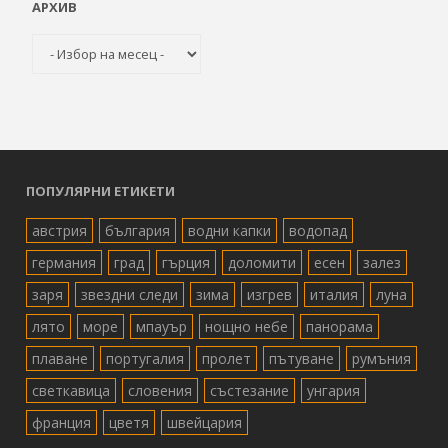
АРХИВ
Архив
ПОПУЛЯРНИ ЕТИКЕТИ
австрия
българия
водни капки
водопад
германия
град
гърция
доломити
есен
залез
заря
звездни следи
зима
изгрев
италия
луна
лято
море
мпауър
нощно небе
панорама
плаване
португалия
пролет
пътуване
румъния
светкавица
словения
състезание
унгария
франция
цветя
швейцария