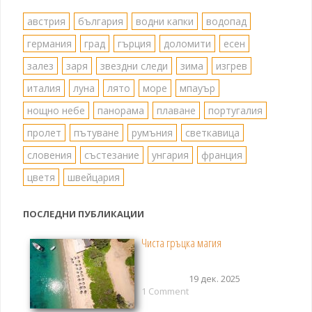
австрия
българия
водни капки
водопад
германия
град
гърция
доломити
есен
залез
заря
звездни следи
зима
изгрев
италия
луна
лято
море
мпауър
нощно небе
панорама
плаване
португалия
пролет
пътуване
румъния
светкавица
словения
състезание
унгария
франция
цветя
швейцария
ПОСЛЕДНИ ПУБЛИКАЦИИ
Чиста гръцка магия
19 дек. 2025
1 Comment