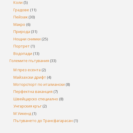
Коли
(5)
Градове
(11)
Пейзаж
(30)
Макро
(6)
Природа
(31)
Нощни снимки
(25)
Портрет
(1)
Водопади
(13)
Големите пътувания
(33)
М през есента
(2)
Майзахски дрифт
(4)
Моторспорт по италиански
(8)
Перфектна ваканция
(7)
Швейцарско специално
(8)
Унгарския кръг
(2)
М Уикенд
(1)
Пътуването до Трансфагарасан
(1)