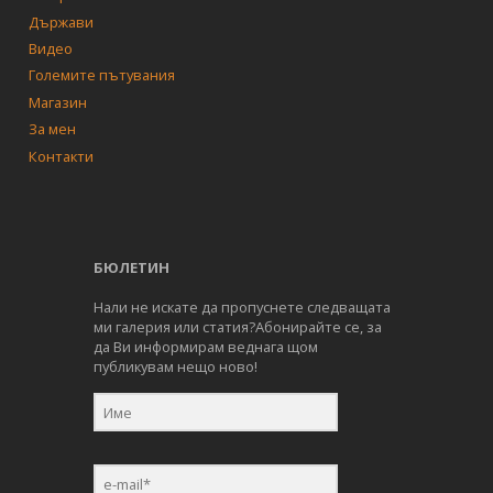
Държави
Видео
Големите пътувания
Магазин
За мен
Контакти
БЮЛЕТИН
Нали не искате да пропуснете следващата
ми галерия или статия?Абонирайте се, за
да Ви информирам веднага щом
публикувам нещо ново!