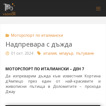
Напред
към
V
съдържанието
A
S
K
I
O
N
.
C
O
M
Моторспорт по италиански
Надпревара с дъжда
01 окт. 2024
италия
,
мпауър
,
пътуване
МОТОРСПОРТ ПО ИТАЛИАНСКИ – ДЕН 7
Да изпреварим дъжда към известния Кортина
д’Ампецо през един от най-красивите и
живописни пътища в Доломитите – прохода
Джау