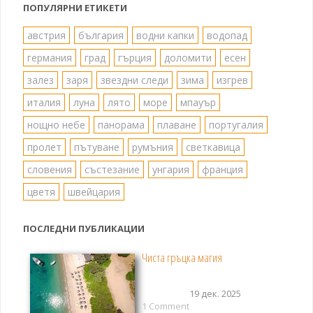
ПОПУЛЯРНИ ЕТИКЕТИ
австрия
българия
водни капки
водопад
германия
град
гърция
доломити
есен
залез
заря
звездни следи
зима
изгрев
италия
луна
лято
море
мпауър
нощно небе
панорама
плаване
португалия
пролет
пътуване
румъния
светкавица
словения
състезание
унгария
франция
цветя
швейцария
ПОСЛЕДНИ ПУБЛИКАЦИИ
Чиста гръцка магия
19 дек. 2025
1 Comment