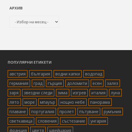
АРХИВ
Архив
ПОПУЛЯРНИ ЕТИКЕТИ
австрия
българия
водни капки
водопад
германия
град
гърция
доломити
есен
залез
заря
звездни следи
зима
изгрев
италия
луна
лято
море
мпауър
нощно небе
панорама
плаване
португалия
пролет
пътуване
румъния
светкавица
словения
състезание
унгария
франция
цветя
швейцария