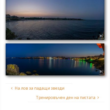
На лов за падащи звезди
Тренировъчен ден на пистата