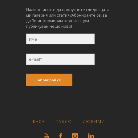
Нали не искате да пропуснете следващата
ми галерия или статия?Абонирайте се, за
да Ви информирам веднага щом
публикувам нещо ново!
Абонирай се
КАСА
|
ТАБЛО
|
ЛЮБИМИ