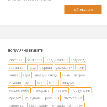
ПОПУЛЯРНИ ЕТИКЕТИ
австрия
българия
водни капки
водопад
германия
град
гърция
доломити
есен
залез
заря
звездни следи
зима
изгрев
италия
луна
лято
море
мпауър
нощно небе
панорама
плаване
португалия
пролет
пътуване
румъния
светкавица
словения
състезание
унгария
франция