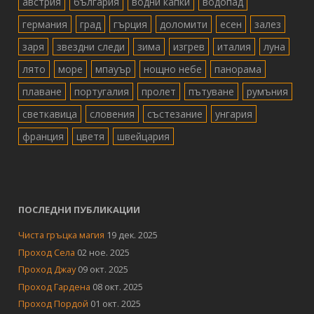
австрия
българия
водни капки
водопад
германия
град
гърция
доломити
есен
залез
заря
звездни следи
зима
изгрев
италия
луна
лято
море
мпауър
нощно небе
панорама
плаване
португалия
пролет
пътуване
румъния
светкавица
словения
състезание
унгария
франция
цветя
швейцария
ПОСЛЕДНИ ПУБЛИКАЦИИ
Чиста гръцка магия
19 дек. 2025
Проход Села
02 ное. 2025
Проход Джау
09 окт. 2025
Проход Гардена
08 окт. 2025
Проход Пордой
01 окт. 2025