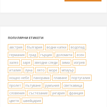
ПОПУЛЯРНИ ЕТИКЕТИ
австрия
българия
водни капки
водопад
германия
град
гърция
доломити
есен
залез
заря
звездни следи
зима
изгрев
италия
луна
лято
море
мпауър
нощно небе
панорама
плаване
португалия
пролет
пътуване
румъния
светкавица
словения
състезание
унгария
франция
цветя
швейцария