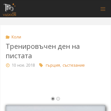
Напред
към
V
съдържанието
A
S
K
I
O
N
.
C
O
M
Коли
Тренировъчен ден на
пистата
10 ное. 2018
гърция
,
състезание