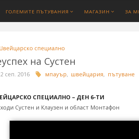
ГОЛЕМИТЕ ПЪТУВАНИЯ
МАГАЗИН
ЗА М
Швейцарско специално
успех на Сустен
12 сеп. 2016
мпауър
,
швейцария
,
пътуване
ЕЙЦАРСКО СПЕЦИАЛНО – ДЕН 6-ТИ
ходи Сустен и Клаузен и област Монтафон