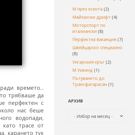
М през есента
(2)
Майзахски дрифт
(4)
Моторспорт по
италиански
(8)
Перфектна ваканция
(7)
Швейцарско специално
(8)
Унгарския кръг
(2)
М Уикенд
(1)
Пътуването до
Трансфагарасан
(1)
ади времето...
ито трябваше да
АРХИВ
ше перфектен с
около нас беше
Архив
ного водопади,
 като трасе от
да, карането тук