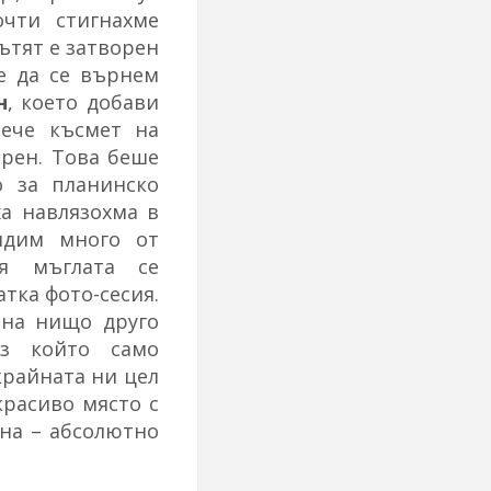
чти стигнахме
пътят е затворен
е да се върнем
н
, което добави
ече късмет на
орен. Това беше
 за планинско
а навлязохма в
идим много от
ая мъглата се
атка фото-сесия.
ана нищо друго
ез който само
крайната ни цел
красиво място с
на – абсолютно