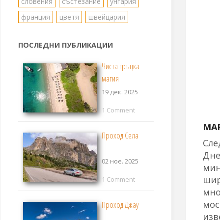
словения
състезание
унгария
франция
цветя
швейцария
ПОСЛЕДНИ ПУБЛИКАЦИИ
Чиста гръцка
магия
19 дек. 2025
1 Comment
МА
Проход Села
Сле
Дне
02 ное. 2025
ми
шир
1 Comment
мно
мос
Проход Джау
изв