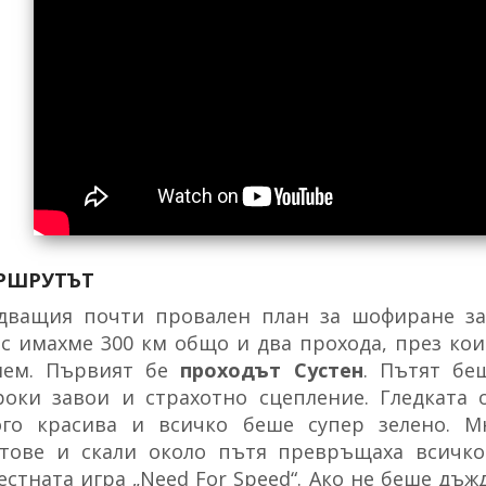
РШРУТЪТ
дващия почти провален план за шофиране зар
с имахме 300 км общо и два прохода, през ко
нем. Първият бе
проходът Сустен
. Пътят бе
оки завои и страхотно сцепление. Гледката 
го красива и всичко беше супер зелено. М
тове и скали около пътя превръщаха всичко
естната игра „Need For Speed“. Ако не беше дъж