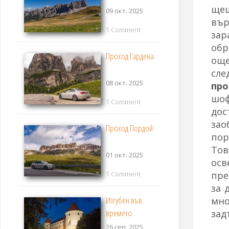
щеш
09 окт. 2025
вър
1 Comment
зар
обр
Проход Гардена
още
сле
08 окт. 2025
про
шоф
1 Comment
дос
зао
Проход Пордой
пор
Тов
01 окт. 2025
ос
пре
1 Comment
за 
Изгубен във
мно
времето
зад
26 сеп. 2025