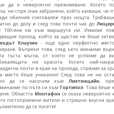
е да е невероятно преживяване. Когато по
ха, ни спря знак забранено, който казваше, че 
ади обилния снеговалеж през нощта. Трябваш
атно до долу и след това почти чак до
Люцер
 100-ина км към маршрута ни. Имахме пов
дващия проход, който за щастие не беше затв
ходът Клаузен
- още едно перфектно място
иране. Въпреки това, след като минахме върх
та гъста мъгла, от която не успяхме да в
бикалящата ни красота. Когато най-накр
аздигна почти в края на прохода, спряхме за кр
а място беше уникално! След това не ни ост
вен да се насочим към
Лихтенщайн
, пр
минахме по пътя си към
Гортипол
. Това беше 
деня. Областта
Монтафон
се оказа невероятно 
го гостоприемни жители и страшно вкусна хра
ължително да се посети!