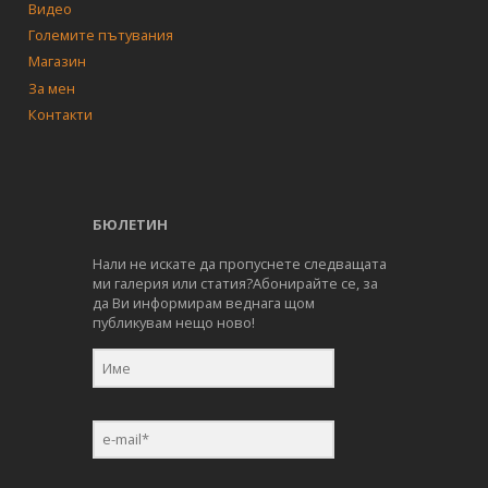
Видео
Големите пътувания
Магазин
За мен
Контакти
БЮЛЕТИН
Нали не искате да пропуснете следващата
ми галерия или статия?Абонирайте се, за
да Ви информирам веднага щом
публикувам нещо ново!