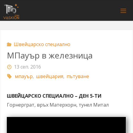
Напред
към
V
съдържанието
A
S
K
I
O
N
.
C
O
M
Швейцарско специално
МПауър в железница
13 сеп. 2016
мпауър
,
швейцария
,
пътуване
ШВЕЙЦАРСКО СПЕЦИАЛНО – ДЕН 5-ТИ
Горнерграт, връх Матерхорн, тунел Митал