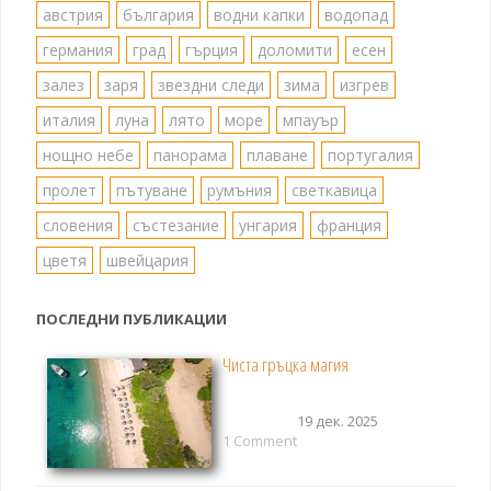
австрия
българия
водни капки
водопад
германия
град
гърция
доломити
есен
залез
заря
звездни следи
зима
изгрев
италия
луна
лято
море
мпауър
нощно небе
панорама
плаване
португалия
пролет
пътуване
румъния
светкавица
словения
състезание
унгария
франция
цветя
швейцария
ПОСЛЕДНИ ПУБЛИКАЦИИ
Чиста гръцка магия
19 дек. 2025
1 Comment