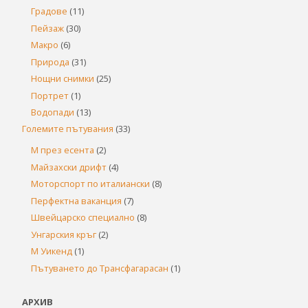
Градове
(11)
Пейзаж
(30)
Макро
(6)
Природа
(31)
Нощни снимки
(25)
Портрет
(1)
Водопади
(13)
Големите пътувания
(33)
М през есента
(2)
Майзахски дрифт
(4)
Моторспорт по италиански
(8)
Перфектна ваканция
(7)
Швейцарско специално
(8)
Унгарския кръг
(2)
М Уикенд
(1)
Пътуването до Трансфагарасан
(1)
АРХИВ