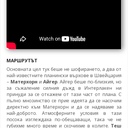
МАРШРУТЪТ
Основната цел тук беше не шофирането, а два от
най-известните планински върхове в Швейцария
–
Матерхорн
и
Айгер
. Айгер беше по-близкия, но
за съжаление силния дъжд в Интерлакен ни
принуди за се откажем от тази част от плана. С
пълно мнозинство се прие идеята да се насочим
директно към Матерхорн и да се надяваме за
най-доброто. Атмосферните условия в тази
посока изглеждаха по-обещаващи, така че не
губихме много време и скочихме в колите.
Теш