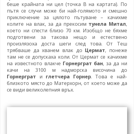
беше крайната ни цел (точка B на картата). По
пътя се случи може би най-голямото и смешно
приключение за цялото пътуване – качихме
колите на влак, за да прекосим
тунела Митал
,
което ни спести близо 70 км. Изобщо не бяхме
подготвени за такова нещо и естествено
произлязоха доста шеги след това. От Теш
трябваше да хванем влак до
Цермат
, понеже
там не се допускаха коли. От Цермат се качихме
на известното влакче
Горнерграт бан
, за да ни
качи на 3100 м надморска височина до
Горнерграт
и
глетчера Горнер
. Това е най-
близкото място до Матерхорн, от което може да
се види великолепния връх.