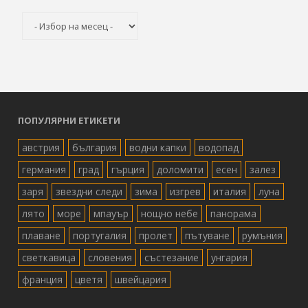
Архив
ПОПУЛЯРНИ ЕТИКЕТИ
австрия
българия
водни капки
водопад
германия
град
гърция
доломити
есен
залез
заря
звездни следи
зима
изгрев
италия
луна
лято
море
мпауър
нощно небе
панорама
плаване
португалия
пролет
пътуване
румъния
светкавица
словения
състезание
унгария
франция
цветя
швейцария