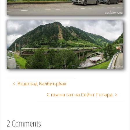
Водопад Балбиърбах
С пълна газ на Сейнт Готард
2 Comments