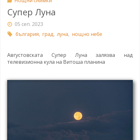
Нощни снимки
Супер Луна
05 сеп. 2023
българия
,
град
,
луна
,
нощно небе
Августовската Супер Луна залязва над
телевизионна кула на Витоша планина