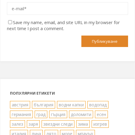
Save my name, email, and site URL in my browser for
next time I post a comment.
ПОПУЛЯРНИ ЕТИКЕТИ
австрия
българия
водни капки
водопад
германия
град
гърция
доломити
есен
залез
заря
звездни следи
зима
изгрев
италия
луна
лято
море
мпауър