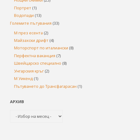
Нощни снимки
(25)
Портрет
(1)
Водопади
(13)
Големите пътувания
(33)
М през есента
(2)
Майзахски дрифт
(4)
Моторспорт по италиански
(8)
Перфектна ваканция
(7)
Швейцарско специално
(8)
Унгарския кръг
(2)
М Уикенд
(1)
Пътуването до Трансфагарасан
(1)
АРХИВ
Архив