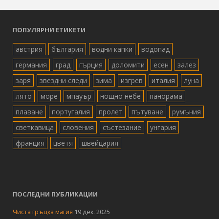
ПОПУЛЯРНИ ЕТИКЕТИ
австрия
българия
водни капки
водопад
германия
град
гърция
доломити
есен
залез
заря
звездни следи
зима
изгрев
италия
луна
лято
море
мпауър
нощно небе
панорама
плаване
португалия
пролет
пътуване
румъния
светкавица
словения
състезание
унгария
франция
цветя
швейцария
ПОСЛЕДНИ ПУБЛИКАЦИИ
Чиста гръцка магия
19 дек. 2025