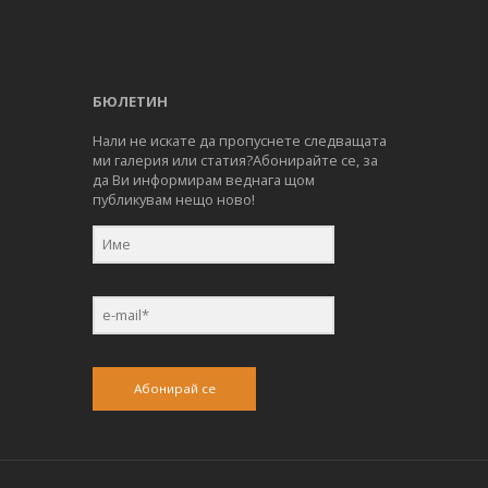
БЮЛЕТИН
Нали не искате да пропуснете следващата
ми галерия или статия?Абонирайте се, за
да Ви информирам веднага щом
публикувам нещо ново!
Абонирай се