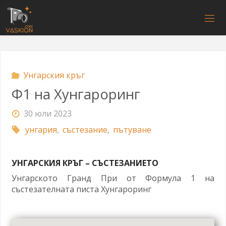
Напред
към
V
съдържанието
A
S
K
I
O
N
.
C
O
M
Унгарския кръг
Ф1 на Хунгароринг
30 юли 2023
унгария
,
състезание
,
пътуване
УНГАРСКИЯ КРЪГ – СЪСТЕЗАНИЕТО
Унгарското Гранд При от Формула 1 на
състезателната писта Хунгароринг