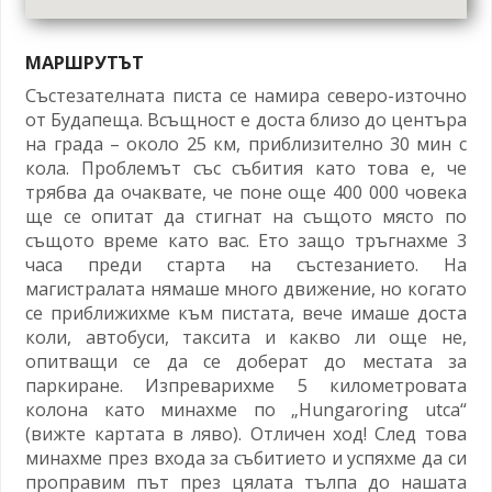
МАРШРУТЪТ
Състезателната писта се намира северо-източно
от Будапеща. Всъщност е доста близо до центъра
на града – около 25 км, приблизително 30 мин с
кола. Проблемът със събития като това е, че
трябва да очаквате, че поне още 400 000 човека
ще се опитат да стигнат на същото място по
същото време като вас. Ето защо тръгнахме 3
часа преди старта на състезанието. На
магистралата нямаше много движение, но когато
се приближихме към пистата, вече имаше доста
коли, автобуси, таксита и какво ли още не,
опитващи се да се доберат до местата за
паркиране. Изпреварихме 5 километровата
колона като минахме по „Hungaroring utca“
(вижте картата в ляво). Отличен ход! След това
минахме през входа за събитието и успяхме да си
проправим път през цялата тълпа до нашата