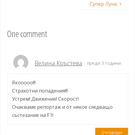
Супер Луна
One comment
Велина Кръстева
преди 3 години
Якооооо!!!
Страхотни попадения!!!
Устрем! Движение! Скорост!
Очакваме репортаж и от някое следващо
състезание на F1!
Отговори