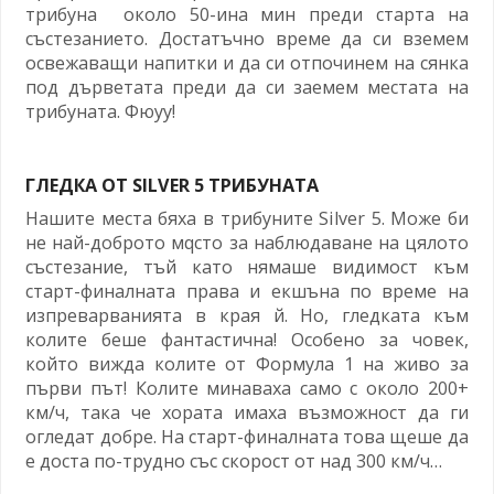
трибуна около 50-ина мин преди старта на
състезанието. Достатъчно време да си вземем
освежаващи напитки и да си отпочинем на сянка
под дърветата преди да си заемем местата на
трибуната. Фюуу!
ГЛЕДКА ОТ SILVER 5 ТРИБУНАТА
Нашите места бяха в трибуните Silver 5. Може би
не най-добрoтo мqстo за наблюдаване на цялото
състезание, тъй като нямаше видимост към
старт-финалната права и екшъна по време на
изпреварванията в края й. Но, гледката към
колите беше фантастична! Особено за човек,
който вижда колите от Формула 1 на живо за
първи път! Колите минаваха само с около 200+
км/ч, така че хората имаха възможност да ги
огледат добре. На старт-финалната това щеше да
е доста по-трудно със скорост от над 300 км/ч…