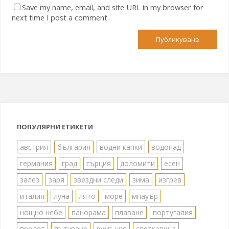
Save my name, email, and site URL in my browser for
next time I post a comment.
ПОПУЛЯРНИ ЕТИКЕТИ
австрия
българия
водни капки
водопад
германия
град
гърция
доломити
есен
залез
заря
звездни следи
зима
изгрев
италия
луна
лято
море
мпауър
нощно небе
панорама
плаване
португалия
пролет
пътуване
румъния
светкавица