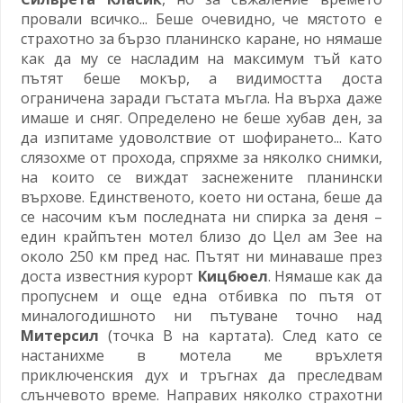
провали всичко... Беше очевидно, че мястото е
страхотно за бързо планинско каране, но нямаше
как да му се насладим на максимум тъй като
пътят беше мокър, а видимостта доста
ограничена заради гъстата мъгла. На върха даже
имаше и сняг. Определено не беше хубав ден, за
да изпитаме удоволствие от шофирането... Като
слязохме от прохода, спряхме за няколко снимки,
на които се виждат заснежените планински
върхове. Единственото, което ни остана, беше да
се насочим към последната ни спирка за деня –
един крайпътен мотел близо до Цел ам Зее на
около 250 км пред нас. Пътят ни минаваше през
доста известния курорт
Кицбюел
. Нямаше как да
пропуснем и още една отбивка по пътя от
миналогодишното ни пътуване точно над
Митерсил
(точка B на картата). След като се
настанихме в мотела ме връхлетя
приключенския дух и тръгнах да преследвам
слънчевото време. Направих няколко страхотни