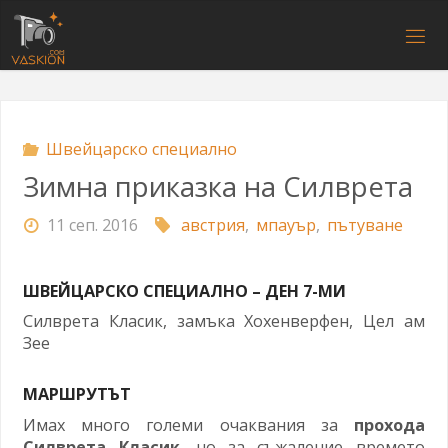
Напред
към
V
съдържанието
A
S
K
I
O
N
.
C
O
M
Швейцарско специално
Зимна приказка на Силврета
11 сеп. 2016
австрия
,
мпауър
,
пътуване
ШВЕЙЦАРСКО СПЕЦИАЛНО – ДЕН 7-МИ
Силврета Класик, замъка Хохенверфен, Цел ам
Зее
МАРШРУТЪТ
Имах много големи очаквания за
прохода
Силврета Класик
, но за съжаление времето