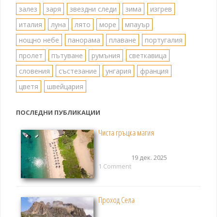
залез
заря
звездни следи
зима
изгрев
италия
луна
лято
море
мпауър
нощно небе
панорама
плаване
португалия
пролет
пътуване
румъния
светкавица
словения
състезание
унгария
франция
цветя
швейцария
ПОСЛЕДНИ ПУБЛИКАЦИИ
Чиста гръцка магия
19 дек. 2025
1 Comment
Проход Села