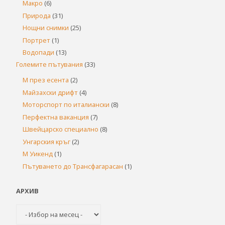
Макро
(6)
Природа
(31)
Нощни снимки
(25)
Портрет
(1)
Водопади
(13)
Големите пътувания
(33)
М през есента
(2)
Майзахски дрифт
(4)
Моторспорт по италиански
(8)
Перфектна ваканция
(7)
Швейцарско специално
(8)
Унгарския кръг
(2)
М Уикенд
(1)
Пътуването до Трансфагарасан
(1)
АРХИВ
Архив