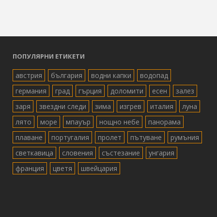
ПОПУЛЯРНИ ЕТИКЕТИ
австрия
българия
водни капки
водопад
германия
град
гърция
доломити
есен
залез
заря
звездни следи
зима
изгрев
италия
луна
лято
море
мпауър
нощно небе
панорама
плаване
португалия
пролет
пътуване
румъния
светкавица
словения
състезание
унгария
франция
цветя
швейцария