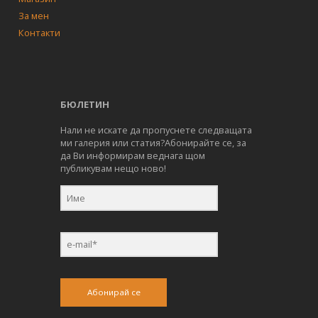
За мен
Контакти
БЮЛЕТИН
Нали не искате да пропуснете следващата
ми галерия или статия?Абонирайте се, за
да Ви информирам веднага щом
публикувам нещо ново!
Абонирай се