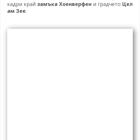
кадри край
замъка Хоенверфен
и градчето
Цел
ам Зее
.