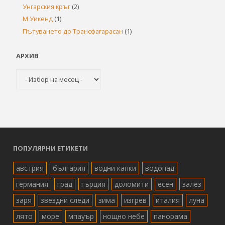
Унгарския кръг
(2)
М Уикенд
(1)
Пътуването до Трансфагарасан
(1)
АРХИВ
Архив
ПОПУЛЯРНИ ЕТИКЕТИ
австрия
българия
водни капки
водопад
германия
град
гърция
доломити
есен
залез
заря
звездни следи
зима
изгрев
италия
луна
лято
море
мпауър
нощно небе
панорама