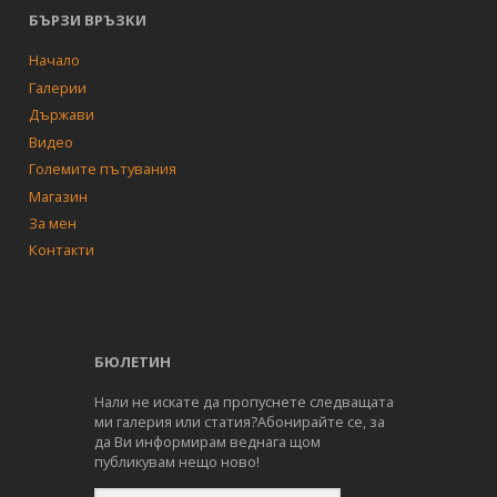
БЪРЗИ ВРЪЗКИ
Начало
Галерии
Държави
Видео
Големите пътувания
Магазин
За мен
Контакти
БЮЛЕТИН
Нали не искате да пропуснете следващата
ми галерия или статия?Абонирайте се, за
да Ви информирам веднага щом
публикувам нещо ново!