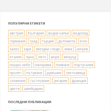
ПОПУЛЯРНИ ЕТИКЕТИ
австрия
българия
водни капки
водопад
германия
град
гърция
доломити
есен
залез
заря
звездни следи
зима
изгрев
италия
луна
лято
море
мпауър
нощно небе
панорама
плаване
португалия
пролет
пътуване
румъния
светкавица
словения
състезание
унгария
франция
цветя
швейцария
ПОСЛЕДНИ ПУБЛИКАЦИИ