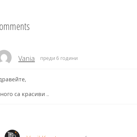
Comments
Vania
преди 6 години
дравейте,
ного са красиви ..