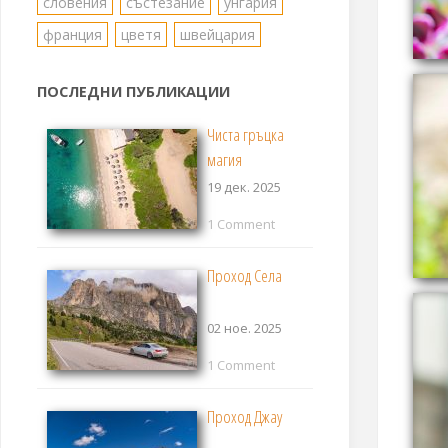
словения
състезание
унгария
франция
цветя
швейцария
ПОСЛЕДНИ ПУБЛИКАЦИИ
Чиста гръцка
магия
19 дек. 2025
1 Comment
Проход Села
02 ное. 2025
1 Comment
Проход Джау