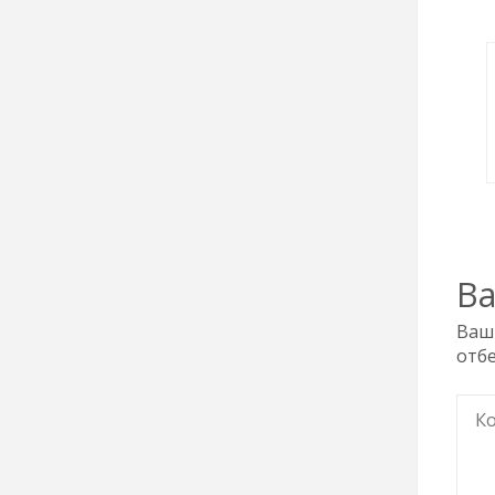
В
Ваши
отб