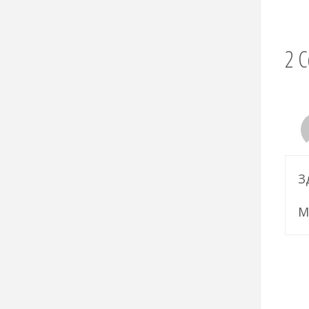
2 
З
М