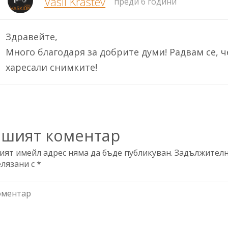
Vasil Krastev
преди 6 години
Здравейте,
Много благодаря за добрите думи! Радвам се, ч
харесали снимките!
ашият коментар
ят имейл адрес няма да бъде публикуван.
Задължителн
елязани с
*