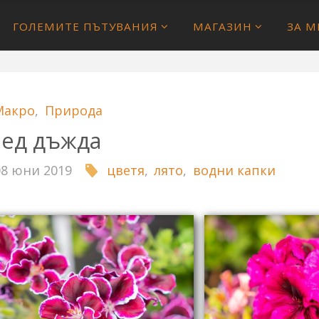
ГОЛЕМИТЕ ПЪТУВАНИЯ
МАГАЗИН
ЗА М
Макро
,
Природа
лед дъжда
08 юни 2019
цветя
,
лято
,
водни капки