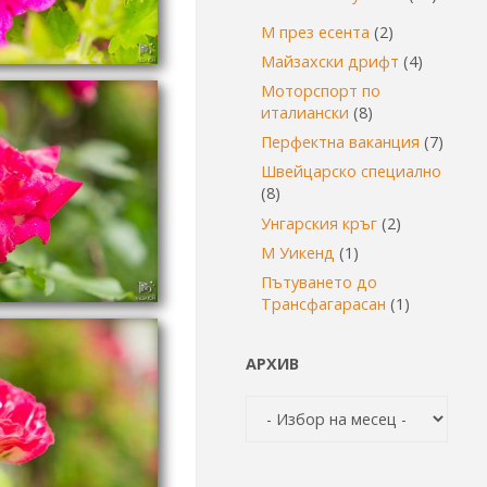
М през есента
(2)
Майзахски дрифт
(4)
Моторспорт по
италиански
(8)
Перфектна ваканция
(7)
Швейцарско специално
(8)
Унгарския кръг
(2)
М Уикенд
(1)
Пътуването до
Трансфагарасан
(1)
АРХИВ
Архив