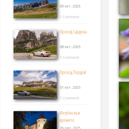
09 окт. 2025
1 Comment
Проход Гардена
08 окт. 2025
1 Comment
Проход Пордой
01 окт. 2025
1 Comment
Изгубен във
времето
26 сеп. 2025