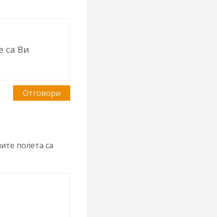
е са Ви
Отговори
ите полета са