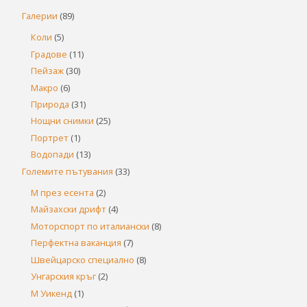
Галерии
(89)
Коли
(5)
Градове
(11)
Пейзаж
(30)
Макро
(6)
Природа
(31)
Нощни снимки
(25)
Портрет
(1)
Водопади
(13)
Големите пътувания
(33)
М през есента
(2)
Майзахски дрифт
(4)
Моторспорт по италиански
(8)
Перфектна ваканция
(7)
Швейцарско специално
(8)
Унгарския кръг
(2)
М Уикенд
(1)