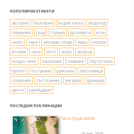
ПОПУЛЯРНИ ЕТИКЕТИ
австрия
българия
водни капки
водопад
германия
град
гърция
доломити
есен
залез
заря
звездни следи
зима
изгрев
италия
луна
лято
море
мпауър
нощно небе
панорама
плаване
португалия
пролет
пътуване
румъния
светкавица
словения
състезание
унгария
франция
цветя
швейцария
ПОСЛЕДНИ ПУБЛИКАЦИИ
Чиста гръцка магия
19 дек. 2025