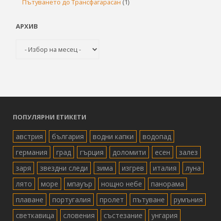
Пътуването до Трансфагарасан
(1)
АРХИВ
Архив
ПОПУЛЯРНИ ЕТИКЕТИ
австрия
българия
водни капки
водопад
германия
град
гърция
доломити
есен
залез
заря
звездни следи
зима
изгрев
италия
луна
лято
море
мпауър
нощно небе
панорама
плаване
португалия
пролет
пътуване
румъния
светкавица
словения
състезание
унгария