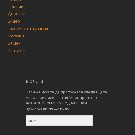
Галерии
Държави
Видео
Големите пътувания
Магазин
За мен
Контакти
БЮЛЕТИН
Нали не искате да пропуснете следващата
ми галерия или статия?Абонирайте се, за
да Ви информирам веднага щом
публикувам нещо ново!