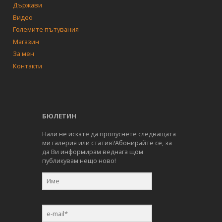
Държави
Видео
Големите пътувания
Магазин
За мен
Контакти
БЮЛЕТИН
Нали не искате да пропуснете следващата
ми галерия или статия?Абонирайте се, за
да Ви информирам веднага щом
публикувам нещо ново!