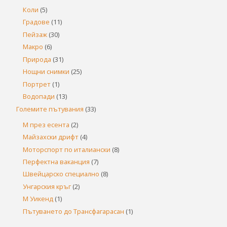
Коли
(5)
Градове
(11)
Пейзаж
(30)
Макро
(6)
Природа
(31)
Нощни снимки
(25)
Портрет
(1)
Водопади
(13)
Големите пътувания
(33)
М през есента
(2)
Майзахски дрифт
(4)
Моторспорт по италиански
(8)
Перфектна ваканция
(7)
Швейцарско специално
(8)
Унгарския кръг
(2)
М Уикенд
(1)
Пътуването до Трансфагарасан
(1)