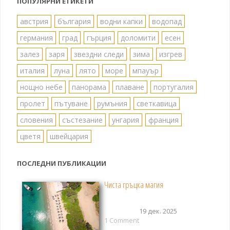
ПОПУЛЯРНИ ЕТИКЕТИ
австрия
българия
водни капки
водопад
германия
град
гърция
доломити
есен
залез
заря
звездни следи
зима
изгрев
италия
луна
лято
море
мпауър
нощно небе
панорама
плаване
португалия
пролет
пътуване
румъния
светкавица
словения
състезание
унгария
франция
цветя
швейцария
ПОСЛЕДНИ ПУБЛИКАЦИИ
Чиста гръцка магия
19 дек. 2025
1 Comment