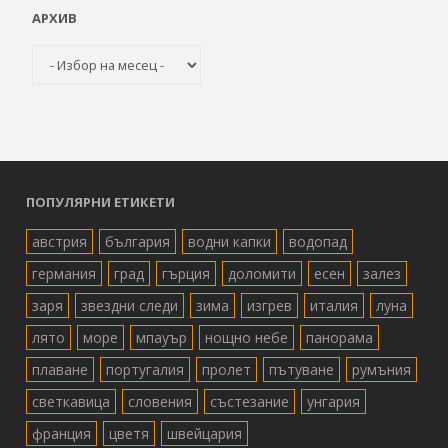
АРХИВ
Архив
ПОПУЛЯРНИ ЕТИКЕТИ
австрия
българия
водни капки
водопад
германия
град
гърция
доломити
есен
залез
заря
звездни следи
зима
изгрев
италия
луна
лято
море
мпауър
нощно небе
панорама
плаване
португалия
пролет
пътуване
румъния
светкавица
словения
състезание
унгария
франция
цветя
швейцария