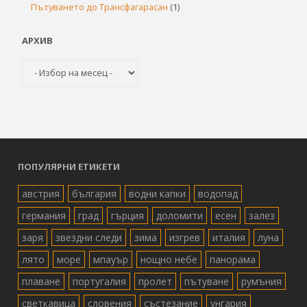
Пътуването до Трансфагарасан
(1)
АРХИВ
Архив
ПОПУЛЯРНИ ЕТИКЕТИ
австрия
българия
водни капки
водопад
германия
град
гърция
доломити
есен
залез
заря
звездни следи
зима
изгрев
италия
луна
лято
море
мпауър
нощно небе
панорама
плаване
португалия
пролет
пътуване
румъния
светкавица
словения
състезание
унгария