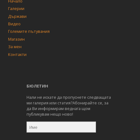
Начало
Галерии
Държави
Видео
Големите пътувания
Магазин
За мен
Контакти
БЮЛЕТИН
Нали не искате да пропуснете следващата
ми галерия или статия?Абонирайте се, за
да Ви информирам веднага щом
публикувам нещо ново!