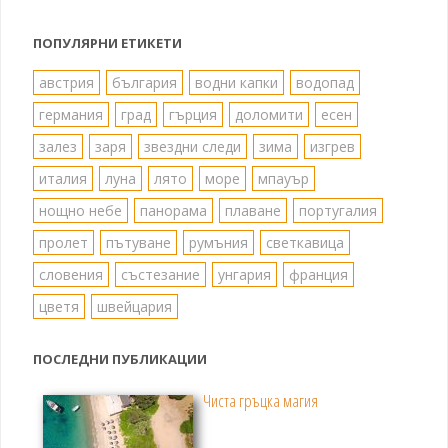
публикациите
ПОПУЛЯРНИ ЕТИКЕТИ
на
австрия
българия
водни капки
водопад
германия
град
гърция
доломити
есен
страници
залез
заря
звездни следи
зима
изгрев
италия
луна
лято
море
мпауър
нощно небе
панорама
плаване
португалия
пролет
пътуване
румъния
светкавица
словения
състезание
унгария
франция
цветя
швейцария
ПОСЛЕДНИ ПУБЛИКАЦИИ
Чиста гръцка магия