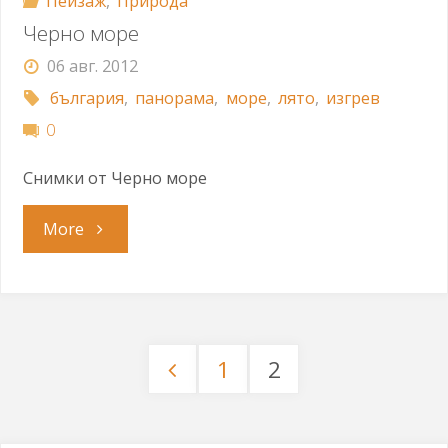
Пейзаж
,
Природа
Черно море
06 авг. 2012
българия
,
панорама
,
море
,
лято
,
изгрев
0
Снимки от Черно море
"Черно
More
море"
1
2
Разделяне
на