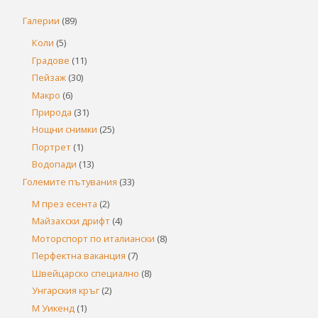
Галерии
(89)
Коли
(5)
Градове
(11)
Пейзаж
(30)
Макро
(6)
Природа
(31)
Нощни снимки
(25)
Портрет
(1)
Водопади
(13)
Големите пътувания
(33)
М през есента
(2)
Майзахски дрифт
(4)
Моторспорт по италиански
(8)
Перфектна ваканция
(7)
Швейцарско специално
(8)
Унгарския кръг
(2)
М Уикенд
(1)