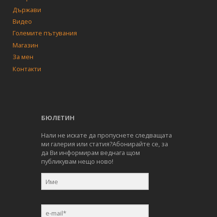
Държави
Видео
Големите пътувания
Магазин
За мен
Контакти
БЮЛЕТИН
Нали не искате да пропуснете следващата
ми галерия или статия?Абонирайте се, за
да Ви информирам веднага щом
публикувам нещо ново!