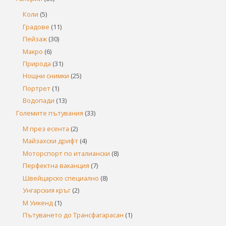
Коли
(5)
Градове
(11)
Пейзаж
(30)
Макро
(6)
Природа
(31)
Нощни снимки
(25)
Портрет
(1)
Водопади
(13)
Големите пътувания
(33)
М през есента
(2)
Майзахски дрифт
(4)
Моторспорт по италиански
(8)
Перфектна ваканция
(7)
Швейцарско специално
(8)
Унгарския кръг
(2)
М Уикенд
(1)
Пътуването до Трансфагарасан
(1)