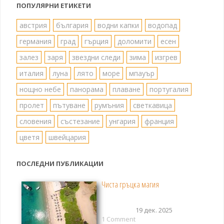
публикациите
ПОПУЛЯРНИ ЕТИКЕТИ
на
австрия
българия
водни капки
водопад
германия
град
гърция
доломити
есен
страници
залез
заря
звездни следи
зима
изгрев
италия
луна
лято
море
мпауър
нощно небе
панорама
плаване
португалия
пролет
пътуване
румъния
светкавица
словения
състезание
унгария
франция
цветя
швейцария
ПОСЛЕДНИ ПУБЛИКАЦИИ
Чиста гръцка магия
19 дек. 2025
1 Comment