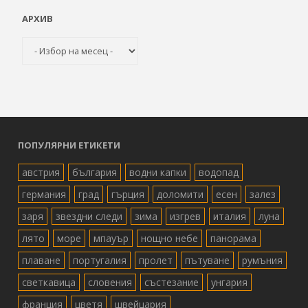
АРХИВ
Архив
ПОПУЛЯРНИ ЕТИКЕТИ
австрия
българия
водни капки
водопад
германия
град
гърция
доломити
есен
залез
заря
звездни следи
зима
изгрев
италия
луна
лято
море
мпауър
нощно небе
панорама
плаване
португалия
пролет
пътуване
румъния
светкавица
словения
състезание
унгария
франция
цветя
швейцария