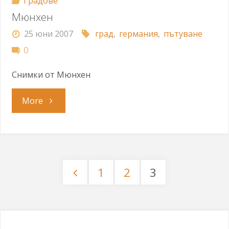
Градове
Мюнхен
25 юни 2007
град
,
германия
,
пътуване
0
Снимки от Мюнхен
"Мюнхен"
More
1
2
3
Разделяне
на