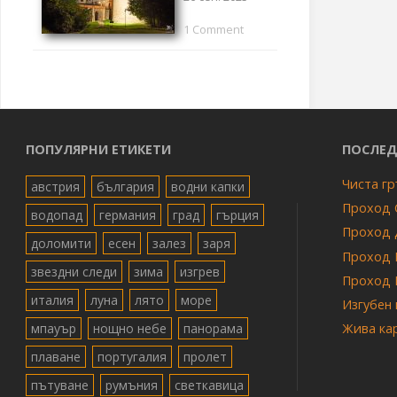
1 Comment
ПОПУЛЯРНИ ЕТИКЕТИ
ПОСЛЕД
Чиста гр
австрия
българия
водни капки
Проход 
водопад
германия
град
гърция
Проход 
доломити
есен
залез
заря
Проход 
звездни следи
зима
изгрев
Проход 
италия
луна
лято
море
Изгубен
мпауър
нощно небе
панорама
Жива ка
плаване
португалия
пролет
пътуване
румъния
светкавица