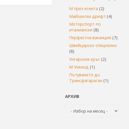
М през есента
(2)
Майзахски дрифт
(4)
Моторспорт по
италиански
(8)
Перфектна ваканция
(7)
Швейцарско специално
(8)
Унгарския кръг
(2)
М Уикенд
(1)
Пътуването до
Трансфагарасан
(1)
АРХИВ
Архив