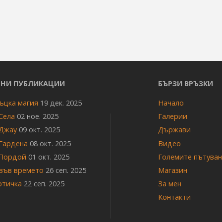
НИ ПУБЛИКАЦИИ
БЪРЗИ ВРЪЗКИ
ъцка магия
19 дек. 2025
Начало
Села
02 ное. 2025
Галерии
Джау
09 окт. 2025
Държави
Гардена
08 окт. 2025
Видео
Пордой
01 окт. 2025
Големите пътува
 във времето
26 сеп. 2025
Магазин
ртичка
22 сеп. 2025
За мен
Контакти