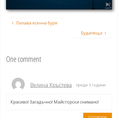
Лилава есенна буря
Будапеща
One comment
Велина Кръстева
преди 3 години
Красиво! Загадъчно! Майсторски снимано!
Отговори