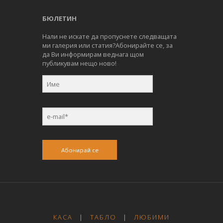
БЮЛЕТИН
Нали не искате да пропуснете следващата
ми галерия или статия?Абонирайте се, за
да Ви информирам веднага щом
публикувам нещо ново!
Абонирай се
КАСА
|
ТАБЛО
|
ЛЮБИМИ