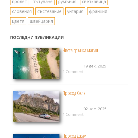
пролет
пътуване
румъния
светкавица
словения
състезание
унгария
франция
цветя
швейцария
ПОСЛЕДНИ ПУБЛИКАЦИИ
Чиста гръцка магия
19 дек. 2025
1 Comment
Проход Села
02 ное. 2025
1 Comment
Проход Джау