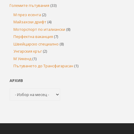
Големите пътувания
(33)
М през есента
(2)
Майзахски дрифт
(4)
Моторспорт по италиански
(8)
Перфектна ваканция
(7)
Швейцарско специално
(8)
Унгарския кръг
(2)
М Уикенд
(1)
Пътуването до Трансфагарасан
(1)
АРХИВ
Архив