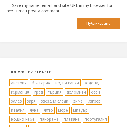
Save my name, email, and site URL in my browser for
next time I post a comment.
ПОПУЛЯРНИ ЕТИКЕТИ
австрия
българия
водни капки
водопад
германия
град
гърция
доломити
есен
залез
заря
звездни следи
зима
изгрев
италия
луна
лято
море
мпауър
нощно небе
панорама
плаване
португалия