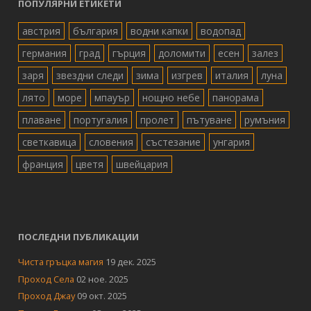
ПОПУЛЯРНИ ЕТИКЕТИ
австрия
българия
водни капки
водопад
германия
град
гърция
доломити
есен
залез
заря
звездни следи
зима
изгрев
италия
луна
лято
море
мпауър
нощно небе
панорама
плаване
португалия
пролет
пътуване
румъния
светкавица
словения
състезание
унгария
франция
цветя
швейцария
ПОСЛЕДНИ ПУБЛИКАЦИИ
Чиста гръцка магия
19 дек. 2025
Проход Села
02 ное. 2025
Проход Джау
09 окт. 2025