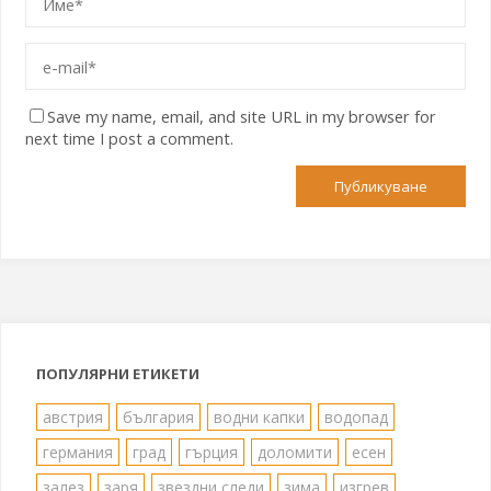
Save my name, email, and site URL in my browser for
next time I post a comment.
ПОПУЛЯРНИ ЕТИКЕТИ
австрия
българия
водни капки
водопад
германия
град
гърция
доломити
есен
залез
заря
звездни следи
зима
изгрев