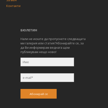
Контакти
БЮЛЕТИН
Нали не искате да пропуснете следващата
ми галерия или статия?Абонирайте се, за
да Ви информирам веднага щом
публикувам нещо ново!
Абонирай се