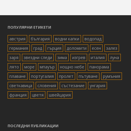
ПОПУЛЯРНИ ЕТИКЕТИ
австрия
българия
водни капки
водопад
германия
град
гърция
доломити
есен
залез
заря
звездни следи
зима
изгрев
италия
луна
лято
море
мпауър
нощно небе
панорама
плаване
португалия
пролет
пътуване
румъния
светкавица
словения
състезание
унгария
франция
цветя
швейцария
ПОСЛЕДНИ ПУБЛИКАЦИИ