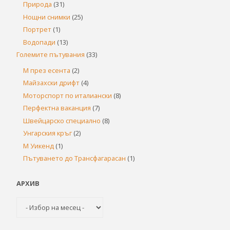
Природа
(31)
Нощни снимки
(25)
Портрет
(1)
Водопади
(13)
Големите пътувания
(33)
М през есента
(2)
Майзахски дрифт
(4)
Моторспорт по италиански
(8)
Перфектна ваканция
(7)
Швейцарско специално
(8)
Унгарския кръг
(2)
М Уикенд
(1)
Пътуването до Трансфагарасан
(1)
АРХИВ
Архив