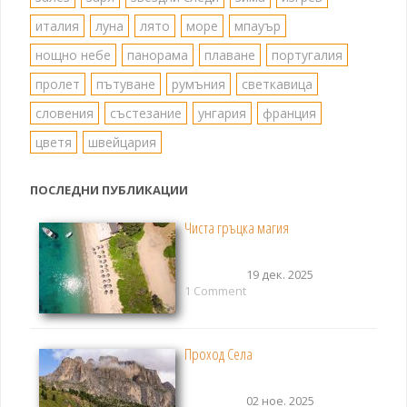
италия
луна
лято
море
мпауър
нощно небе
панорама
плаване
португалия
пролет
пътуване
румъния
светкавица
словения
състезание
унгария
франция
цветя
швейцария
ПОСЛЕДНИ ПУБЛИКАЦИИ
Чиста гръцка магия
19 дек. 2025
1 Comment
Проход Села
02 ное. 2025