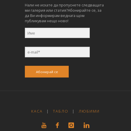
Нали не искате да пропуснете следващата
ми галерия или статия?Абонирайте се, за
да Ви информирам веднага щом
публикувам нещо ново!
Абонирай се
КАСА
|
ТАБЛО
|
ЛЮБИМИ