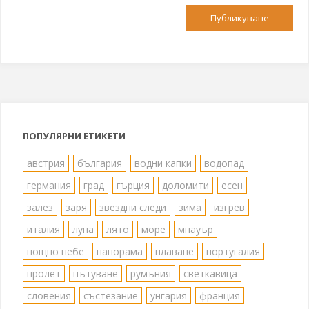
ПОПУЛЯРНИ ЕТИКЕТИ
австрия
българия
водни капки
водопад
германия
град
гърция
доломити
есен
залез
заря
звездни следи
зима
изгрев
италия
луна
лято
море
мпауър
нощно небе
панорама
плаване
португалия
пролет
пътуване
румъния
светкавица
словения
състезание
унгария
франция