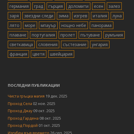
германия
град
гърция
доломити
есен
залез
заря
звездни следи
зима
изгрев
италия
луна
лято
море
мпауър
нощно небе
панорама
плаване
португалия
пролет
пътуване
румъния
светкавица
словения
състезание
унгария
франция
цветя
швейцария
ПОСЛЕДНИ ПУБЛИКАЦИИ
Чиста гръцка магия
19 дек. 2025
Проход Села
02 ное. 2025
Проход Джау
09 окт. 2025
Проход Гардена
08 окт. 2025
Проход Пордой
01 окт. 2025
Изгубен във времето
26 сеп. 2025