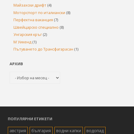
Майзахски дрифт
(4)
Моторспорт по италиански
(8)
Перфектна ваканция
(7)
Швейцарско специално
(8)
Унгарския кръг
(2)
М Уикенд
(1)
Пътуването до Трансфагарасан
(1)
АРХИВ
Архив
ПОПУЛЯРНИ ЕТИКЕТИ
австрия
българия
водни капки
водопад