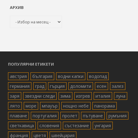
АРХИВ
Архив
ПОПУЛЯРНИ ЕТИКЕТИ
австрия
българия
водни капки
водопад
германия
град
гърция
доломити
есен
залез
заря
звездни следи
зима
изгрев
италия
луна
лято
море
мпауър
нощно небе
панорама
плаване
португалия
пролет
пътуване
румъния
светкавица
словения
състезание
унгария
франция
цветя
швейцария