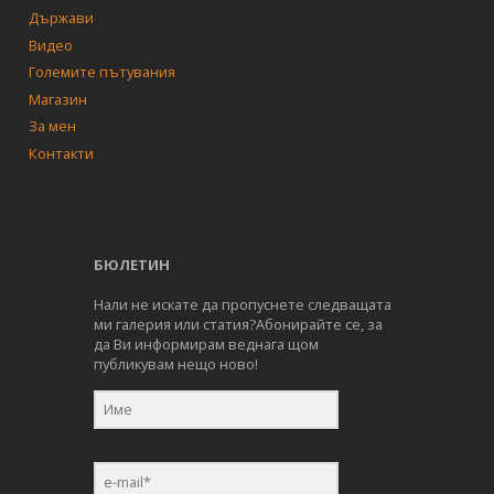
Държави
Видео
Големите пътувания
Магазин
За мен
Контакти
БЮЛЕТИН
Нали не искате да пропуснете следващата
ми галерия или статия?Абонирайте се, за
да Ви информирам веднага щом
публикувам нещо ново!