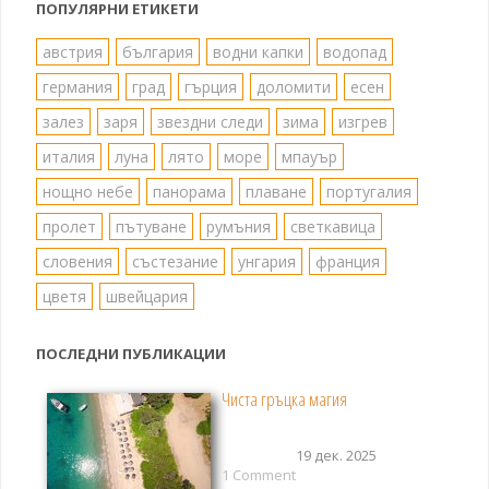
ПОПУЛЯРНИ ЕТИКЕТИ
австрия
българия
водни капки
водопад
германия
град
гърция
доломити
есен
залез
заря
звездни следи
зима
изгрев
италия
луна
лято
море
мпауър
нощно небе
панорама
плаване
португалия
пролет
пътуване
румъния
светкавица
словения
състезание
унгария
франция
цветя
швейцария
ПОСЛЕДНИ ПУБЛИКАЦИИ
Чиста гръцка магия
19 дек. 2025
1 Comment