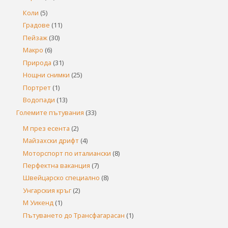
Коли
(5)
Градове
(11)
Пейзаж
(30)
Макро
(6)
Природа
(31)
Нощни снимки
(25)
Портрет
(1)
Водопади
(13)
Големите пътувания
(33)
М през есента
(2)
Майзахски дрифт
(4)
Моторспорт по италиански
(8)
Перфектна ваканция
(7)
Швейцарско специално
(8)
Унгарския кръг
(2)
М Уикенд
(1)
Пътуването до Трансфагарасан
(1)