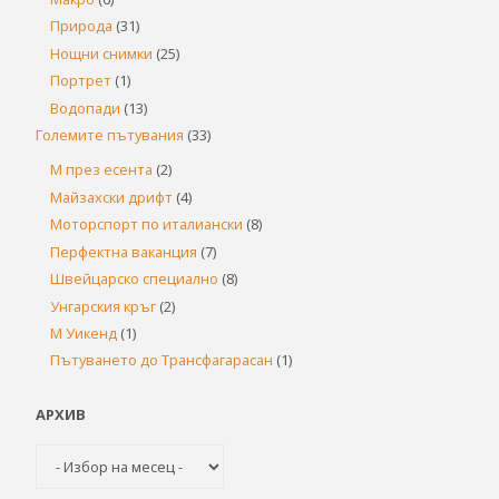
Природа
(31)
Нощни снимки
(25)
Портрет
(1)
Водопади
(13)
Големите пътувания
(33)
М през есента
(2)
Майзахски дрифт
(4)
Моторспорт по италиански
(8)
Перфектна ваканция
(7)
Швейцарско специално
(8)
Унгарския кръг
(2)
М Уикенд
(1)
Пътуването до Трансфагарасан
(1)
АРХИВ
Архив