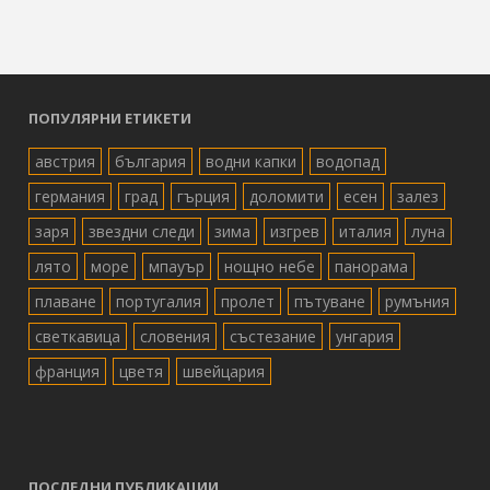
ПОПУЛЯРНИ ЕТИКЕТИ
австрия
българия
водни капки
водопад
германия
град
гърция
доломити
есен
залез
заря
звездни следи
зима
изгрев
италия
луна
лято
море
мпауър
нощно небе
панорама
плаване
португалия
пролет
пътуване
румъния
светкавица
словения
състезание
унгария
франция
цветя
швейцария
ПОСЛЕДНИ ПУБЛИКАЦИИ