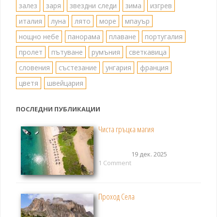
залез
заря
звездни следи
зима
изгрев
италия
луна
лято
море
мпауър
нощно небе
панорама
плаване
португалия
пролет
пътуване
румъния
светкавица
словения
състезание
унгария
франция
цветя
швейцария
ПОСЛЕДНИ ПУБЛИКАЦИИ
Чиста гръцка магия
19 дек. 2025
1 Comment
Проход Села