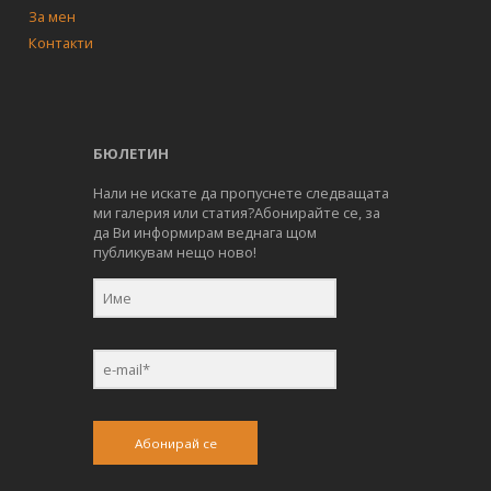
За мен
Контакти
БЮЛЕТИН
Нали не искате да пропуснете следващата
ми галерия или статия?Абонирайте се, за
да Ви информирам веднага щом
публикувам нещо ново!
Абонирай се