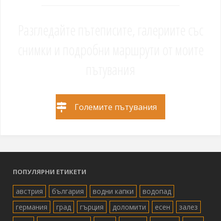
Разгледайте пътеписите, галериите със
снимки и подробни маршрути от моите
пътувания
Големите пътувания
ПОПУЛЯРНИ ЕТИКЕТИ
австрия
българия
водни капки
водопад
германия
град
гърция
доломити
есен
залез