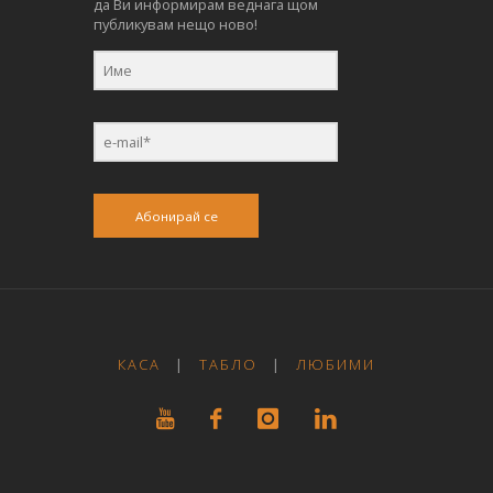
да Ви информирам веднага щом
публикувам нещо ново!
Абонирай се
КАСА
|
ТАБЛО
|
ЛЮБИМИ