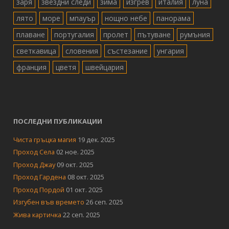
заря
звездни следи
зима
изгрев
италия
луна
лято
море
мпауър
нощно небе
панорама
плаване
португалия
пролет
пътуване
румъния
светкавица
словения
състезание
унгария
франция
цветя
швейцария
ПОСЛЕДНИ ПУБЛИКАЦИИ
Чиста гръцка магия
19 дек. 2025
Проход Села
02 ное. 2025
Проход Джау
09 окт. 2025
Проход Гардена
08 окт. 2025
Проход Пордой
01 окт. 2025
Изгубен във времето
26 сеп. 2025
Жива картичка
22 сеп. 2025