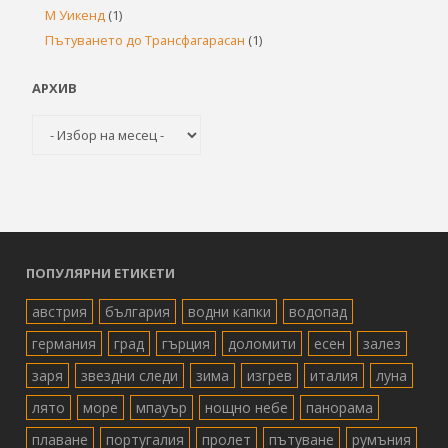
М Уикенд
(1)
Пътуването до Трансфагарасан
(1)
АРХИВ
Архив
ПОПУЛЯРНИ ЕТИКЕТИ
австрия
българия
водни капки
водопад
германия
град
гърция
доломити
есен
залез
заря
звездни следи
зима
изгрев
италия
луна
лято
море
мпауър
нощно небе
панорама
плаване
португалия
пролет
пътуване
румъния