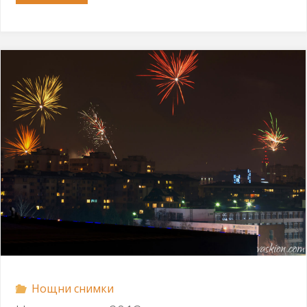
в
Париж"
Нощни снимки