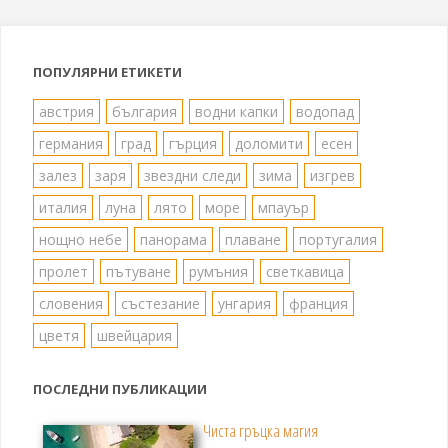
на
публикациите
ПОПУЛЯРНИ ЕТИКЕТИ
на
австрия
българия
водни капки
водопад
германия
град
гърция
доломити
есен
страници
залез
заря
звездни следи
зима
изгрев
италия
луна
лято
море
мпауър
нощно небе
панорама
плаване
португалия
пролет
пътуване
румъния
светкавица
словения
състезание
унгария
франция
цветя
швейцария
ПОСЛЕДНИ ПУБЛИКАЦИИ
Чиста гръцка магия