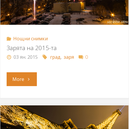
Нощни снимки
Зарята на 2015-та
03 ян. 2015
град
,
заря
0
"Зарята
More
на
2015-
та"