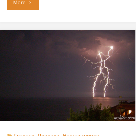
"Нощна
More
София"
Градове
,
Природа
,
Нощни снимки