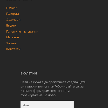
Начало
Галерии
Държави
Видео
Големите пътувания
Магазин
За мен
Контакти
БЮЛЕТИН
Нали не искате да пропуснете следващата
ми галерия или статия?Абонирайте се, за
да Ви информирам веднага щом
публикувам нещо ново!