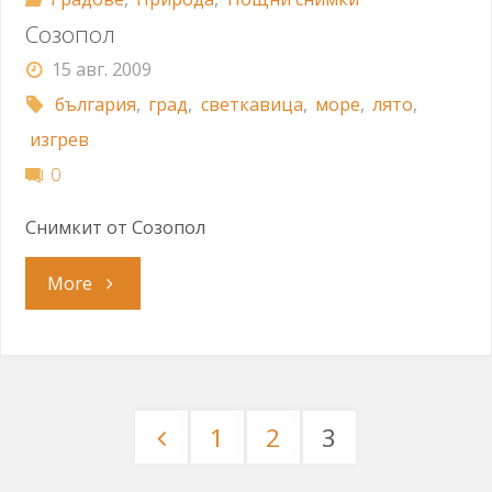
Созопол
15 авг. 2009
българия
,
град
,
светкавица
,
море
,
лято
,
изгрев
0
Снимкит от Созопол
"Созопол"
More
1
2
3
Разделяне