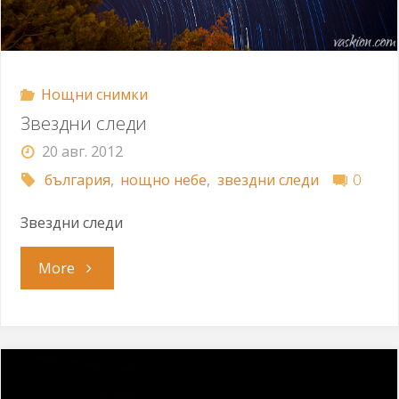
Нощни снимки
Звездни следи
20 авг. 2012
българия
,
нощно небе
,
звездни следи
0
Звездни следи
"Звездни
More
следи"