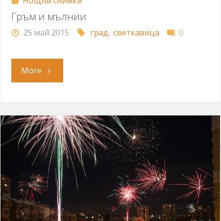
Нощни снимки
Гръм и мълнии
25 май 2015
град
,
светкавица
0
"Гръм
More
и
мълнии"