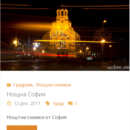
Градове
,
Нощни снимки
Нощна София
12 дек. 2011
град
0
Нощтни снимки от София