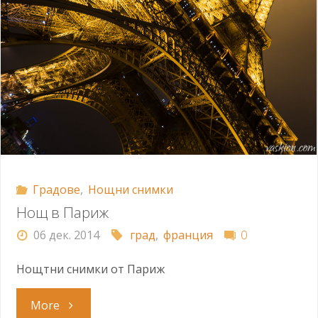
Градове
,
Нощни снимки
Нощ в Париж
06 дек. 2014
град
,
франция
0
Нощтни снимки от Париж
"Нощ
More