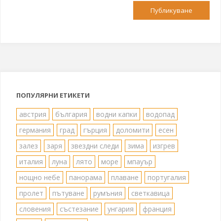
ПОПУЛЯРНИ ЕТИКЕТИ
австрия
българия
водни капки
водопад
германия
град
гърция
доломити
есен
залез
заря
звездни следи
зима
изгрев
италия
луна
лято
море
мпауър
нощно небе
панорама
плаване
португалия
пролет
пътуване
румъния
светкавица
словения
състезание
унгария
франция