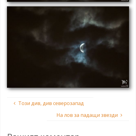
Този див, див северозапад
На лов за падащи звезди