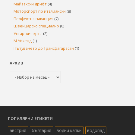
Майзахски дрифт
(4)
Моторспорт по италиански
(8)
Перфектна ваканция
(7)
Швейцарско специално
(8)
Унгарския кръг
(2)
М Уикенд
(1)
Пътуването до Трансфагарасан
(1)
АРХИВ
Архив
ПОПУЛЯРНИ ЕТИКЕТИ
австрия
българия
водни капки
водопад