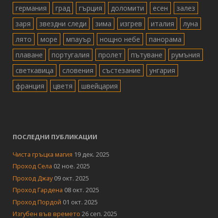
германия
град
гърция
доломити
есен
залез
заря
звездни следи
зима
изгрев
италия
луна
лято
море
мпауър
нощно небе
панорама
плаване
португалия
пролет
пътуване
румъния
светкавица
словения
състезание
унгария
франция
цветя
швейцария
ПОСЛЕДНИ ПУБЛИКАЦИИ
Чиста гръцка магия
19 дек. 2025
Проход Села
02 ное. 2025
Проход Джау
09 окт. 2025
Проход Гардена
08 окт. 2025
Проход Пордой
01 окт. 2025
Изгубен във времето
26 сеп. 2025