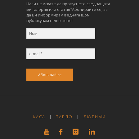
Нали не искате да пропуснете следващата
ми галерия или статия?Абонирайте се, за
да Ви информирам веднага щом
публикувам нещо ново!
Абонирай се
КАСА
|
ТАБЛО
|
ЛЮБИМИ